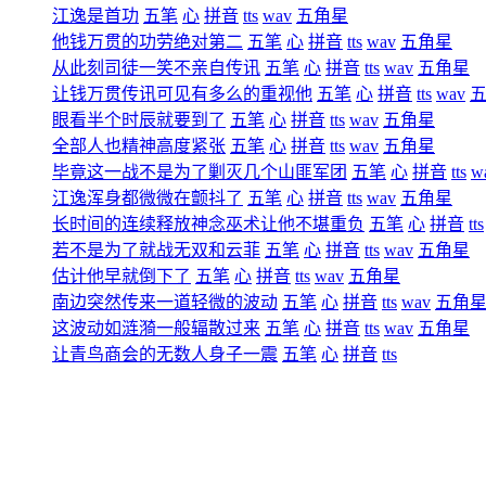
江逸是首功
五笔
心
拼音
tts
wav
五角星
他钱万贯的功劳绝对第二
五笔
心
拼音
tts
wav
五角星
从此刻司徒一笑不亲自传讯
五笔
心
拼音
tts
wav
五角星
让钱万贯传讯可见有多么的重视他
五笔
心
拼音
tts
wav
眼看半个时辰就要到了
五笔
心
拼音
tts
wav
五角星
全部人也精神高度紧张
五笔
心
拼音
tts
wav
五角星
毕竟这一战不是为了剿灭几个山匪军团
五笔
心
拼音
tts
w
江逸浑身都微微在颤抖了
五笔
心
拼音
tts
wav
五角星
长时间的连续释放神念巫术让他不堪重负
五笔
心
拼音
tts
若不是为了就战无双和云菲
五笔
心
拼音
tts
wav
五角星
估计他早就倒下了
五笔
心
拼音
tts
wav
五角星
南边突然传来一道轻微的波动
五笔
心
拼音
tts
wav
五角
这波动如涟漪一般辐散过来
五笔
心
拼音
tts
wav
五角星
让青鸟商会的无数人身子一震
五笔
心
拼音
tts