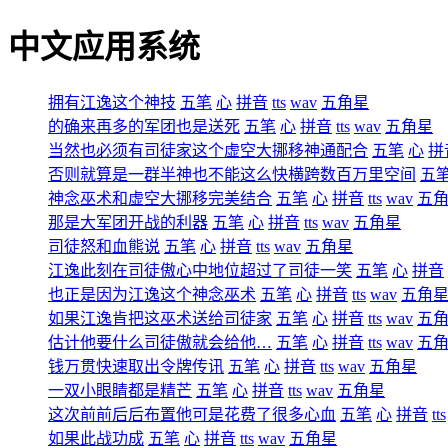
中文应用系统
拥有江逸这个神技
五笔
心
拼音
tts
wav
五角星
的确来再多的军团也是送死
五笔
心
拼音
tts
wav
五角星
当然也必须有司徒家这个虚空大挪移神通配合
五笔
心
拼
否则就算是一群半神也不能这么快横跨数百万里空间
五
神念巫术和虚空大挪移完美结合
五笔
心
拼音
tts
wav
五
那是大军团开战的利器
五笔
心
拼音
tts
wav
五角星
司徒怒和血熊说
五笔
心
拼音
tts
wav
五角星
江逸此刻在司徒傲心中地位超过了司徒一笑
五笔
心
拼音
也正是因为江逸这个神念巫术
五笔
心
拼音
tts
wav
五角
如果江逸肯把这巫术送给司徒家
五笔
心
拼音
tts
wav
五
估计他要什么司徒傲就会给他…
五笔
心
拼音
tts
wav
五
钱万贯快速取出令牌传讯
五笔
心
拼音
tts
wav
五角星
一双小眼睛都是精芒
五笔
心
拼音
tts
wav
五角星
这次前前后后布置他可是花费了很多心血
五笔
心
拼音
tts
如果此战功成
五笔
心
拼音
tts
wav
五角星