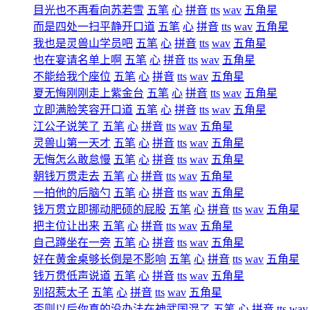
目光也不再看向苏若雪
五笔
心
拼音
tts
wav
五角星
而是四处一扫平静开口道
五笔
心
拼音
tts
wav
五角星
我也是灵兽山学员吧
五笔
心
拼音
tts
wav
五角星
也在宴请名单上啊
五笔
心
拼音
tts
wav
五角星
不能给我个座位
五笔
心
拼音
tts
wav
五角星
夏无悔刚刚走上紫金台
五笔
心
拼音
tts
wav
五角星
立即满脸笑容开口道
五笔
心
拼音
tts
wav
五角星
江公子说笑了
五笔
心
拼音
tts
wav
五角星
灵兽山第一天才
五笔
心
拼音
tts
wav
五角星
无悔怎么敢怠慢
五笔
心
拼音
tts
wav
五角星
朝钱万贯走去
五笔
心
拼音
tts
wav
五角星
一拍他的后脑勺
五笔
心
拼音
tts
wav
五角星
钱万贯立即挪动肥硕的屁股
五笔
心
拼音
tts
wav
五角星
把主位让出来
五笔
心
拼音
tts
wav
五角星
自己蹲坐在一旁
五笔
心
拼音
tts
wav
五角星
好在黄金桌够长倒是不影响
五笔
心
拼音
tts
wav
五角星
钱万贯低声说道
五笔
心
拼音
tts
wav
五角星
别招惹太子
五笔
心
拼音
tts
wav
五角星
否则以后你真的没办法在神武国混了
五笔
心
拼音
tts
wav