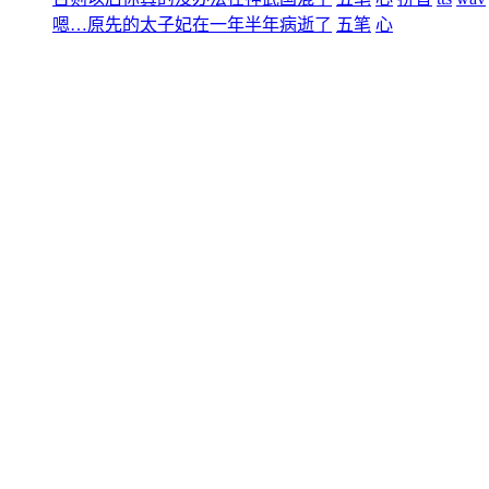
嗯…原先的太子妃在一年半年病逝了
五笔
心