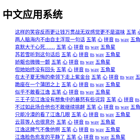
中文应用系统
这样的笑容反而更让钱万贯战无双感觉更不是滋味
五笔
两人脑海内不由自主浮现一句话
五笔
心
拼音
tts
wav
五
哀默大于心死……
五笔
心
拼音
tts
wav
五角星
苏若雪听到这句话后
五笔
心
拼音
tts
wav
五角星
娇躯也微微一颤
五笔
心
拼音
tts
wav
五角星
但她始终没有回头
五笔
心
拼音
tts
wav
五角星
在太子夏无悔的牵领下走上紫金台
五笔
心
拼音
tts
wav
跪座在一个蒲团之上
五笔
心
拼音
tts
wav
五角星
似乎不敢看江逸
五笔
心
拼音
tts
wav
五角星
三王子见江逸没有想象中的暴怒有些诧异
五笔
心
拼音
tts
不过如此场合他也不敢继续挑衅
五笔
心
拼音
tts
wav
五
只能冷漠的看了江逸几眼
五笔
心
拼音
tts
wav
五角星
云菲等人也很意外
五笔
心
拼音
tts
wav
五角星
江逸这脾气不像他啊
五笔
心
拼音
tts
wav
五角星
江逸脸色愈发的平静了
五笔
心
拼音
tts
wav
五角星