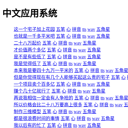
中文应用系统
这一个宅子加上花园
五笔
心
拼音
tts
wav
五角星
也就是一千多平米吧
五笔
心
拼音
tts
wav
五角星
二十八万起价
五笔
心
拼音
tts
wav
五角星
才价值两个多亿
五笔
心
拼音
tts
wav
五角星
是不是有些低了
五笔
心
拼音
tts
wav
五角星
我是觉得低了
五笔
心
拼音
tts
wav
五角星
本来我是要四十九万一平米的
五笔
心
拼音
tts
wav
五角
但是你觉得现在有几个人能够买起这么贵的宅子
五笔
心
一个项目卖个百多亿
五笔
心
拼音
tts
wav
五角星
赚个几十亿就行了
五笔
心
拼音
tts
wav
五角星
再说我相信一定会有人争抢的
五笔
心
拼音
tts
wav
五角
所以价格会比二十八万要高上很多
五笔
心
拼音
tts
wav
制作三维模型
五笔
心
拼音
tts
wav
五角星
都是很浪费时间的事情
五笔
心
拼音
tts
wav
五角星
我以后有的忙了
五笔
心
拼音
tts
wav
五角星