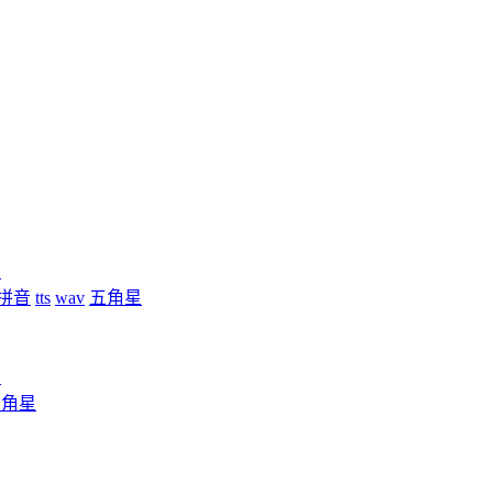
星
拼音
tts
wav
五角星
星
五角星