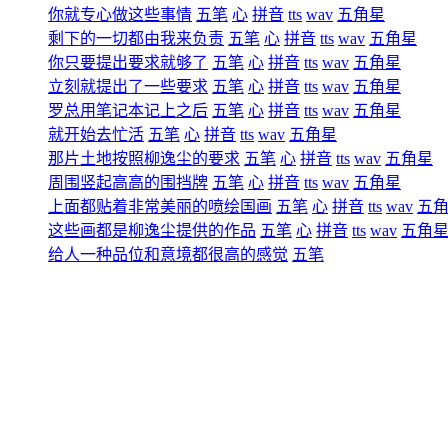
你就专心做这些事情
五笔
心
拼音
tts
wav
五角星
剩下的一切都由我来负责
五笔
心
拼音
tts
wav
五角星
你只要提出要求就够了
五笔
心
拼音
tts
wav
五角星
立刻就提出了一些要求
五笔
心
拼音
tts
wav
五角星
罗总用笔记本记上之后
五笔
心
拼音
tts
wav
五角星
就开始去忙活
五笔
心
拼音
tts
wav
五角星
那片土地按照柳逸尘的要求
五笔
心
拼音
tts
wav
五角星
周围竖起高高的围挡牌
五笔
心
拼音
tts
wav
五角星
上面都贴着非常美丽的喷绘国画
五笔
心
拼音
tts
wav
五
这些画都是柳逸尘提供的作品
五笔
心
拼音
tts
wav
五角
给人一种品位和意境都很高的感觉
五笔