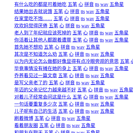
有什么吃的都是可着她吃
五笔
心
拼音
tts
wav
五角星
结果她出去就说饿
五笔
心
拼音
tts
wav
五角星
在家里吃不饱……
五笔
心
拼音
tts
wav
五角星
欢欢妈觉得厌倦
五笔
心
拼音
tts
wav
五角星
老人到了年纪就应该死掉的
五笔
心
拼音
tts
wav
五角星
你活着让其他人都跟着遭罪
五笔
心
拼音
tts
wav
五角星
首先她不想劝
五笔
心
拼音
tts
wav
五角星
其次是不知道怎么劝
五笔
心
拼音
tts
wav
五角星
以为内无论怎么做都好像显得有点冷眼旁观的意思
五笔
毕竟事情没有摊在她的身上
五笔
心
拼音
tts
wav
五角星
乔荞看见过一篇文章
五笔
心
拼音
tts
wav
五角星
是写父亲老了的
五笔
心
拼音
tts
wav
五角星
年迈的父亲记忆力越来越不好
五笔
心
拼音
tts
wav
五角
对着儿子经常会问这是什么
五笔
心
拼音
tts
wav
五角星
一句话要重复多少次
五笔
心
拼音
tts
wav
五角星
儿子呢有自己的生活
五笔
心
拼音
tts
wav
五角星
刷着微博
五笔
心
拼音
tts
wav
五角星
看着朋友圈
五笔
心
拼音
tts
wav
五角星
和朋友在聊天
五笔
心
拼音
tts
wav
五角星