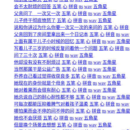
会不太耐烦的回答
五笔
心
拼音
tts
wav
五角星
父亲问了 一次又一次
五笔
心
拼音
tts
wav
五角星
儿子终于彻底愤怒了
五笔
心
拼音
tts
wav
五角星
说和你讲过为什么你要一次又一次的来问的
五笔
心
拼音
父亲回到了房间里拿出来一个日记本
五笔
心
拼音
tts
wav
上面有属于儿子小时候的回忆
五笔
心
拼音
tts
wav
五角
写着儿子三岁的时候反复问着他一个问题
五笔
心
拼音
tts
问了三十次
五笔
心
拼音
tts
wav
五角星
他却没有没有不耐烦过
五笔
心
拼音
tts
wav
五角星
当然那属于是公益广告
五笔
心
拼音
tts
wav
五角星
乔荞自己看过觉得收获良多
五笔
心
拼音
tts
wav
五角星
她现在的身份就是个母亲
五笔
心
拼音
tts
wav
五角星
她对着果而会很有耐心
五笔
心
拼音
tts
wav
五角星
她总说自己的耐心耐性都不够
五笔
心
拼音
tts
wav
五角
可每次都能压抑着脾气对着孩子温柔
五笔
心
拼音
tts
wav
哪怕果而会不停的问不停的问
五笔
心
拼音
tts
wav
五角
她也不会厌烦
五笔
心
拼音
tts
wav
五角星
但是换个场景去想想
五笔
心
拼音
tts
wav
五角星