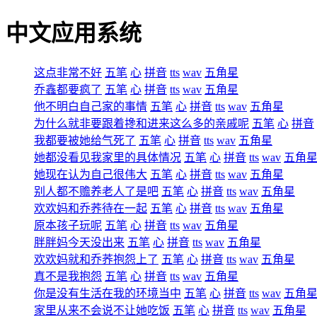
中文应用系统
这点非常不好
五笔
心
拼音
tts
wav
五角星
乔鑫都要疯了
五笔
心
拼音
tts
wav
五角星
他不明白自己家的事情
五笔
心
拼音
tts
wav
五角星
为什么就非要跟着搀和进来这么多的亲戚呢
五笔
心
拼音
我都要被她给气死了
五笔
心
拼音
tts
wav
五角星
她都没看见我家里的具体情况
五笔
心
拼音
tts
wav
五角
她现在认为自己很伟大
五笔
心
拼音
tts
wav
五角星
别人都不赡养老人了是吧
五笔
心
拼音
tts
wav
五角星
欢欢妈和乔荞待在一起
五笔
心
拼音
tts
wav
五角星
原本孩子玩呢
五笔
心
拼音
tts
wav
五角星
胖胖妈今天没出来
五笔
心
拼音
tts
wav
五角星
欢欢妈就和乔荞抱怨上了
五笔
心
拼音
tts
wav
五角星
真不是我抱怨
五笔
心
拼音
tts
wav
五角星
你是没有生活在我的环境当中
五笔
心
拼音
tts
wav
五角
家里从来不会说不让她吃饭
五笔
心
拼音
tts
wav
五角星