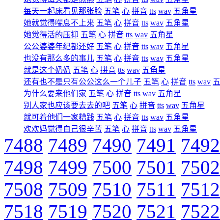
每天一起床看见那张脸
五笔
心
拼音
tts
wav
五角星
她就觉得喘息不上来
五笔
心
拼音
tts
wav
五角星
她觉得活的压抑
五笔
心
拼音
tts
wav
五角星
公公婆婆年纪都还好
五笔
心
拼音
tts
wav
五角星
也没有那么多的事儿
五笔
心
拼音
tts
wav
五角星
就是这个奶奶
五笔
心
拼音
tts
wav
五角星
还有也不是只有公公这么一个儿子
五笔
心
拼音
tts
wav
为什么要来他们家
五笔
心
拼音
tts
wav
五角星
别人家也应该要去去的吧
五笔
心
拼音
tts
wav
五角星
就可着他们一家糟践
五笔
心
拼音
tts
wav
五角星
欢欢妈觉得自己很辛苦
五笔
心
拼音
tts
wav
五角星
7488
7489
7490
7491
7492
7498
7499
7500
7501
7502
7508
7509
7510
7511
7512
7518
7519
7520
7521
7522