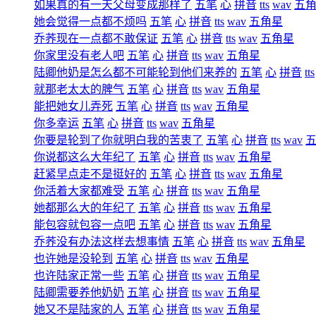
如果真的有一天父母变成那样了
五笔
心
拼音
tts
wav
五
她会觉得一点都不烦吗
五笔
心
拼音
tts
wav
五角星
乔荞现在一点都不敢保证
五笔
心
拼音
tts
wav
五角星
你家里没有老人吧
五笔
心
拼音
tts
wav
五角星
陆卿他奶是怎么都不可能轮到他们来养的
五笔
心
拼音
tts
就那老太太的脾气
五笔
心
拼音
tts
wav
五角星
能把她女儿弄死
五笔
心
拼音
tts
wav
五角星
你多幸运
五笔
心
拼音
tts
wav
五角星
你要是轮到了你就明白我的苦衷了
五笔
心
拼音
tts
wav
你说都这么大年纪了
五笔
心
拼音
tts
wav
五角星
赶紧早点走不是挺好的
五笔
心
拼音
tts
wav
五角星
你活着大家都难受
五笔
心
拼音
tts
wav
五角星
她都那么大的年纪了
五笔
心
拼音
tts
wav
五角星
能包容就包容一点吧
五笔
心
拼音
tts
wav
五角星
乔荞没有办法这样去想事情
五笔
心
拼音
tts
wav
五角星
也许她是没轮到
五笔
心
拼音
tts
wav
五角星
也许陆家正常一些
五笔
心
拼音
tts
wav
五角星
陆卿需要养他奶奶
五笔
心
拼音
tts
wav
五角星
她又不是陆家的人
五笔
心
拼音
tts
wav
五角星