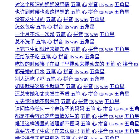
对这个所谓的奶奶没感情
五笔
心
拼音
tts
wav
五角星
也许到时候也会这样想的
五笔
心
拼音
tts
wav
五角星
没有发生过的
五笔
心
拼音
tts
wav
五角星
怎么包容
五笔
心
拼音
tts
wav
五角星
一个月不洗一次澡
五笔
心
拼音
tts
wav
五角星
总不洗手
五笔
心
拼音
tts
wav
五角星
上完卫生间就出来抓东西
五笔
心
拼音
tts
wav
五角星
还给孩子吃
五笔
心
拼音
tts
wav
五角星
吃饭的时候筷子在盘子里搅动来搅动去的
五笔
心
拼音
tts
都是她的口水
五笔
心
拼音
tts
wav
五角星
别人还吃了吗
五笔
心
拼音
tts
wav
五角星
如果就是这些也就算了
五笔
心
拼音
tts
wav
五角星
还总害她和丈夫发生矛盾
五笔
心
拼音
tts
wav
五角星
丈夫觉得她不够包容
五笔
心
拼音
tts
wav
五角星
请问换作任何一个养孩子的妈妈
五笔
心
拼音
tts
wav
五
都是不会容忍这些事情发生的
五笔
心
拼音
tts
wav
五角
难道这样浅显的道理都不懂吗
五笔
心
拼音
tts
wav
五角
真要等孩子生病了在去认真吗
五笔
心
拼音
tts
wav
五角
她觉得每天都是煎熬
五笔
心
拼音
tts
wav
五角星