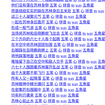
他们没有落在苏林身侧
五笔
心
拼音
tts
wav
五角星
而是结结实实的跺在苏林身后五米处
五笔
心
拼音
tts
wav
这三十人凝聚元气
五笔
心
拼音
tts
wav
五角星
一起在苏林身后轰开
五笔
心
拼音
tts
wav
五角星
形成一股气浪
五笔
心
拼音
tts
wav
五角星
当场将苏林和岳晓鹏掀飞出去
五笔
心
拼音
tts
wav
五角
三个方向的六七十人各个起跳
五笔
心
拼音
tts
wav
五角
在半空中将苏林团团包围
五笔
心
拼音
tts
wav
五角星
右脚踩在岳晓鹏肩膀上
五笔
心
拼音
tts
wav
五角星
将他踩落地面
五笔
心
拼音
tts
wav
五角星
唯独留下自己在空中和敌人交手
五笔
心
拼音
tts
wav
五
六七十人围困着苏林展开乱战
五笔
心
拼音
tts
wav
五角
由于大家都不能飞行
五笔
心
拼音
tts
wav
五角星
所有人又一起降落
五笔
心
拼音
tts
wav
五角星
苏林眼神中精光爆闪
五笔
心
拼音
tts
wav
五角星
在密集的包围圈中
五笔
心
拼音
tts
wav
五角星
均有利刃袭来
五笔
心
拼音
tts
wav
五角星
苏林心如止水
五笔
心
拼音
tts
wav
五角星