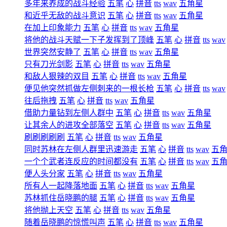
多年来养成的战斗经验
五笔
心
拼音
tts
wav
五角星
和近乎无敌的战斗意识
五笔
心
拼音
tts
wav
五角星
在加上印象能力
五笔
心
拼音
tts
wav
五角星
将他的战斗天赋一下子发挥到了顶峰
五笔
心
拼音
tts
wav
世界突然安静了
五笔
心
拼音
tts
wav
五角星
只有刀光剑影
五笔
心
拼音
tts
wav
五角星
和敌人狠辣的双目
五笔
心
拼音
tts
wav
五角星
便见他突然抓做左侧刺来的一根长枪
五笔
心
拼音
tts
wav
往后拖拽
五笔
心
拼音
tts
wav
五角星
借助力量钻到左侧人群中
五笔
心
拼音
tts
wav
五角星
让其余人的进攻全部落空
五笔
心
拼音
tts
wav
五角星
刷刷刷刷刷
五笔
心
拼音
tts
wav
五角星
同时苏林在左侧人群里迅速游走
五笔
心
拼音
tts
wav
五
一个个武者连反应的时间都没有
五笔
心
拼音
tts
wav
五
便人头分家
五笔
心
拼音
tts
wav
五角星
所有人一起降落地面
五笔
心
拼音
tts
wav
五角星
苏林抓住岳晓鹏的腿
五笔
心
拼音
tts
wav
五角星
将他抛上天空
五笔
心
拼音
tts
wav
五角星
随着岳晓鹏的惊慌叫声
五笔
心
拼音
tts
wav
五角星