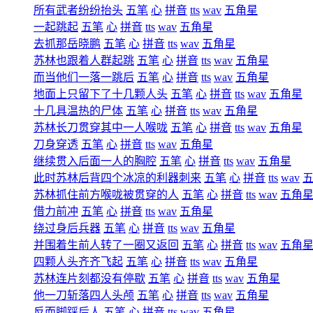
所有武者纷纷抬头
五笔
心
拼音
tts
wav
五角星
一起跳起
五笔
心
拼音
tts
wav
五角星
去抓那岳晓鹏
五笔
心
拼音
tts
wav
五角星
苏林也跟着人群起跳
五笔
心
拼音
tts
wav
五角星
而当他们一落一跳后
五笔
心
拼音
tts
wav
五角星
地面上只留下了十几颗人头
五笔
心
拼音
tts
wav
五角星
十几具温热的尸体
五笔
心
拼音
tts
wav
五角星
苏林长刀贯穿其中一人喉咙
五笔
心
拼音
tts
wav
五角星
刀身穿透
五笔
心
拼音
tts
wav
五角星
继续贯入后面一人的胸腔
五笔
心
拼音
tts
wav
五角星
此时苏林后背四个冰凉的利器刺来
五笔
心
拼音
tts
wav
苏林抓住前方喉咙被贯穿的人
五笔
心
拼音
tts
wav
五角
借力前冲
五笔
心
拼音
tts
wav
五角星
绕过身后兵器
五笔
心
拼音
tts
wav
五角星
并围着生前人转了一圈又返回
五笔
心
拼音
tts
wav
五角
四颗人头齐齐飞起
五笔
心
拼音
tts
wav
五角星
苏林连片刻都没有停歇
五笔
心
拼音
tts
wav
五角星
他一刀斩落四人头颅
五笔
心
拼音
tts
wav
五角星
反而脚踩后人
五笔
心
拼音
tts
wav
五角星