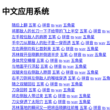
中文应用系统
随后上翻
五笔
心
拼音
tts
wav
五角星
将那敌人的长刀一下子给带的飞上半空
五笔
心
拼音
tts
w
左手按住敌人的肩膀
五笔
心
拼音
tts
wav
五角星
手中刀从那敌人的肚子里一穿而透
五笔
心
拼音
tts
wav
左右两侧均有匕首刺来
五笔
心
拼音
tts
wav
五角星
苏林拨开岳晓鹏并倒退半步
五笔
心
拼音
tts
wav
五角星
身体凭空横摆
五笔
心
拼音
tts
wav
五角星
与地面平行浮起
五笔
心
拼音
tts
wav
五角星
双腿夹住右侧敌人脖颈
五笔
心
拼音
tts
wav
五角星
右手刀则将左侧敌人的喉咙穿透
五笔
心
拼音
tts
wav
五
随之双腿回拉
五笔
心
拼音
tts
wav
五角星
刀身回转
五笔
心
拼音
tts
wav
五角星
将右侧敌人带过来
五笔
心
拼音
tts
wav
五角星
刀尖穿透了太阳穴
五笔
心
拼音
tts
wav
五角星
苏林落地的瞬间又一把将岳晓鹏往前推
五笔
心
拼音
tts
w