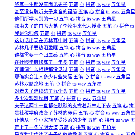
终其一生都没有面见夫子
五笔
心
拼音
tts
wav
五角星
甚至没有聆听夫子声音的福缘
五笔
心
拼音
tts
wav
五角
他们所学习到的一切
五笔
心
拼音
tts
wav
五角星
都由夫子的首席大弟子李牧尘来代为授业
五笔
心
拼音
tts
我是你师傅
五笔
心
拼音
tts
wav
五角星
这句话出现在苏林耳中时
五笔
心
拼音
tts
wav
五角星
苏林几乎要热泪盈眶
五笔
心
拼音
tts
wav
五角星
谁都需要一个归属感
五笔
心
拼音
tts
wav
五角星
在社稷学府修炼了一年多
五笔
心
拼音
tts
wav
五角星
连师傅什么相貌都没见过
五笔
心
拼音
tts
wav
五角星
那确实会让人多少有些失落
五笔
心
拼音
tts
wav
五角星
苏林双膝跪地
五笔
心
拼音
tts
wav
五角星
对着夫子连续磕了九个头
五笔
心
拼音
tts
wav
五角星
多少次艰难坎坷
五笔
心
拼音
tts
wav
五角星
夫子这两字一直都在默默的支撑着苏林走下去
五笔
心
拼
是社稷学府改变了苏林的命运
五笔
心
拼音
tts
wav
五角
让他从一个小家族备受冷落的少年
五笔
心
拼音
tts
wav
走上了一条光明大道
五笔
心
拼音
tts
wav
五角星
是李牧尘传达了夫子的敦敦教诲
五笔
心
拼音
tts
wav
五