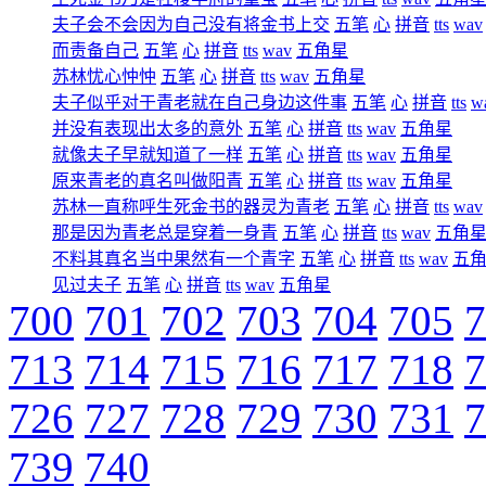
夫子会不会因为自己没有将金书上交
五笔
心
拼音
tts
wav
而责备自己
五笔
心
拼音
tts
wav
五角星
苏林忧心忡忡
五笔
心
拼音
tts
wav
五角星
夫子似乎对于青老就在自己身边这件事
五笔
心
拼音
tts
w
并没有表现出太多的意外
五笔
心
拼音
tts
wav
五角星
就像夫子早就知道了一样
五笔
心
拼音
tts
wav
五角星
原来青老的真名叫做阳青
五笔
心
拼音
tts
wav
五角星
苏林一直称呼生死金书的器灵为青老
五笔
心
拼音
tts
wav
那是因为青老总是穿着一身青
五笔
心
拼音
tts
wav
五角
不料其真名当中果然有一个青字
五笔
心
拼音
tts
wav
五
见过夫子
五笔
心
拼音
tts
wav
五角星
700
701
702
703
704
705
7
713
714
715
716
717
718
7
726
727
728
729
730
731
7
739
740