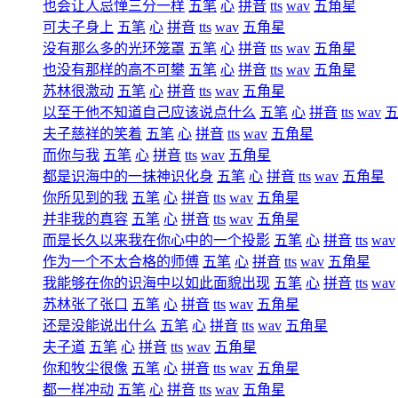
也会让人忌惮三分一样
五笔
心
拼音
tts
wav
五角星
可夫子身上
五笔
心
拼音
tts
wav
五角星
没有那么多的光环笼罩
五笔
心
拼音
tts
wav
五角星
也没有那样的高不可攀
五笔
心
拼音
tts
wav
五角星
苏林很激动
五笔
心
拼音
tts
wav
五角星
以至于他不知道自己应该说点什么
五笔
心
拼音
tts
wav
夫子慈祥的笑着
五笔
心
拼音
tts
wav
五角星
而你与我
五笔
心
拼音
tts
wav
五角星
都是识海中的一抹神识化身
五笔
心
拼音
tts
wav
五角星
你所见到的我
五笔
心
拼音
tts
wav
五角星
并非我的真容
五笔
心
拼音
tts
wav
五角星
而是长久以来我在你心中的一个投影
五笔
心
拼音
tts
wav
作为一个不太合格的师傅
五笔
心
拼音
tts
wav
五角星
我能够在你的识海中以如此面貌出现
五笔
心
拼音
tts
wav
苏林张了张口
五笔
心
拼音
tts
wav
五角星
还是没能说出什么
五笔
心
拼音
tts
wav
五角星
夫子道
五笔
心
拼音
tts
wav
五角星
你和牧尘很像
五笔
心
拼音
tts
wav
五角星
都一样冲动
五笔
心
拼音
tts
wav
五角星