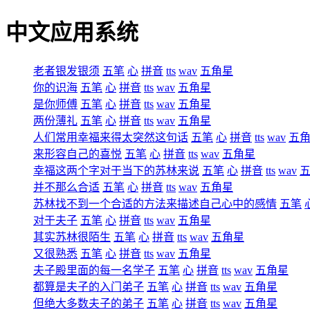
中文应用系统
老者银发银须
五笔
心
拼音
tts
wav
五角星
你的识海
五笔
心
拼音
tts
wav
五角星
是你师傅
五笔
心
拼音
tts
wav
五角星
两份薄礼
五笔
心
拼音
tts
wav
五角星
人们常用幸福来得太突然这句话
五笔
心
拼音
tts
wav
五
来形容自己的喜悦
五笔
心
拼音
tts
wav
五角星
幸福这两个字对于当下的苏林来说
五笔
心
拼音
tts
wav
并不那么合适
五笔
心
拼音
tts
wav
五角星
苏林找不到一个合适的方法来描述自己心中的感情
五笔
对于夫子
五笔
心
拼音
tts
wav
五角星
其实苏林很陌生
五笔
心
拼音
tts
wav
五角星
又很熟悉
五笔
心
拼音
tts
wav
五角星
夫子殿里面的每一名学子
五笔
心
拼音
tts
wav
五角星
都算是夫子的入门弟子
五笔
心
拼音
tts
wav
五角星
但绝大多数夫子的弟子
五笔
心
拼音
tts
wav
五角星