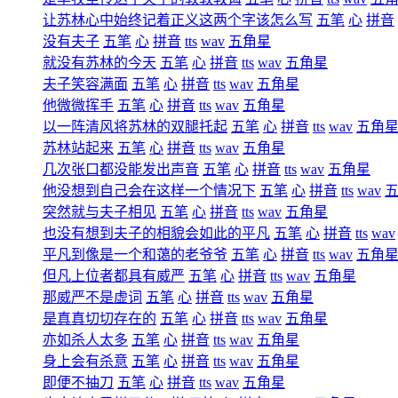
让苏林心中始终记着正义这两个字该怎么写
五笔
心
拼音
没有夫子
五笔
心
拼音
tts
wav
五角星
就没有苏林的今天
五笔
心
拼音
tts
wav
五角星
夫子笑容满面
五笔
心
拼音
tts
wav
五角星
他微微挥手
五笔
心
拼音
tts
wav
五角星
以一阵清风将苏林的双腿托起
五笔
心
拼音
tts
wav
五角
苏林站起来
五笔
心
拼音
tts
wav
五角星
几次张口都没能发出声音
五笔
心
拼音
tts
wav
五角星
他没想到自己会在这样一个情况下
五笔
心
拼音
tts
wav
突然就与夫子相见
五笔
心
拼音
tts
wav
五角星
也没有想到夫子的相貌会如此的平凡
五笔
心
拼音
tts
wav
平凡到像是一个和蔼的老爷爷
五笔
心
拼音
tts
wav
五角
但凡上位者都具有威严
五笔
心
拼音
tts
wav
五角星
那威严不是虚词
五笔
心
拼音
tts
wav
五角星
是真真切切存在的
五笔
心
拼音
tts
wav
五角星
亦如杀人太多
五笔
心
拼音
tts
wav
五角星
身上会有杀意
五笔
心
拼音
tts
wav
五角星
即便不抽刀
五笔
心
拼音
tts
wav
五角星