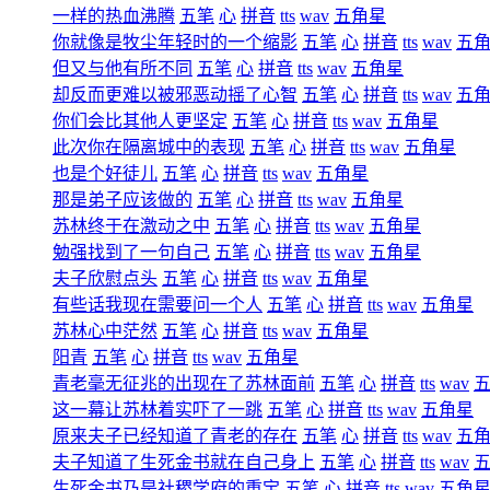
一样的热血沸腾
五笔
心
拼音
tts
wav
五角星
你就像是牧尘年轻时的一个缩影
五笔
心
拼音
tts
wav
五
但又与他有所不同
五笔
心
拼音
tts
wav
五角星
却反而更难以被邪恶动摇了心智
五笔
心
拼音
tts
wav
五
你们会比其他人更坚定
五笔
心
拼音
tts
wav
五角星
此次你在隔离城中的表现
五笔
心
拼音
tts
wav
五角星
也是个好徒儿
五笔
心
拼音
tts
wav
五角星
那是弟子应该做的
五笔
心
拼音
tts
wav
五角星
苏林终于在激动之中
五笔
心
拼音
tts
wav
五角星
勉强找到了一句自己
五笔
心
拼音
tts
wav
五角星
夫子欣慰点头
五笔
心
拼音
tts
wav
五角星
有些话我现在需要问一个人
五笔
心
拼音
tts
wav
五角星
苏林心中茫然
五笔
心
拼音
tts
wav
五角星
阳青
五笔
心
拼音
tts
wav
五角星
青老毫无征兆的出现在了苏林面前
五笔
心
拼音
tts
wav
这一幕让苏林着实吓了一跳
五笔
心
拼音
tts
wav
五角星
原来夫子已经知道了青老的存在
五笔
心
拼音
tts
wav
五
夫子知道了生死金书就在自己身上
五笔
心
拼音
tts
wav
生死金书乃是社稷学府的重宝
五笔
心
拼音
tts
wav
五角