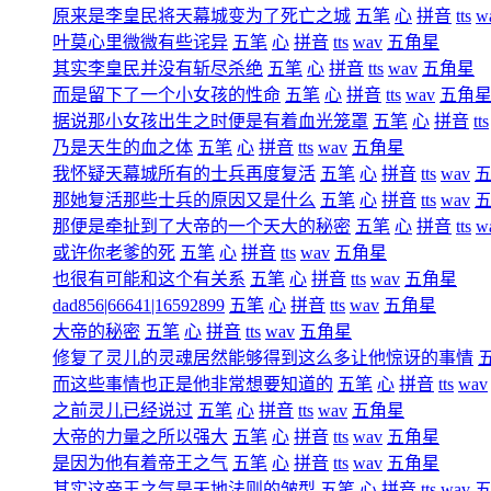
原来是李皇民将天幕城变为了死亡之城
五笔
心
拼音
tts
w
叶莫心里微微有些诧异
五笔
心
拼音
tts
wav
五角星
其实李皇民并没有斩尽杀绝
五笔
心
拼音
tts
wav
五角星
而是留下了一个小女孩的性命
五笔
心
拼音
tts
wav
五角
据说那小女孩出生之时便是有着血光笼罩
五笔
心
拼音
tts
乃是天生的血之体
五笔
心
拼音
tts
wav
五角星
我怀疑天幕城所有的士兵再度复活
五笔
心
拼音
tts
wav
那她复活那些士兵的原因又是什么
五笔
心
拼音
tts
wav
那便是牵扯到了大帝的一个天大的秘密
五笔
心
拼音
tts
w
或许你老爹的死
五笔
心
拼音
tts
wav
五角星
也很有可能和这个有关系
五笔
心
拼音
tts
wav
五角星
dad856|66641|16592899
五笔
心
拼音
tts
wav
五角星
大帝的秘密
五笔
心
拼音
tts
wav
五角星
修复了灵儿的灵魂居然能够得到这么多让他惊讶的事情
而这些事情也正是他非常想要知道的
五笔
心
拼音
tts
wav
之前灵儿已经说过
五笔
心
拼音
tts
wav
五角星
大帝的力量之所以强大
五笔
心
拼音
tts
wav
五角星
是因为他有着帝王之气
五笔
心
拼音
tts
wav
五角星
其实这帝王之气是天地法则的皱型
五笔
心
拼音
tts
wav