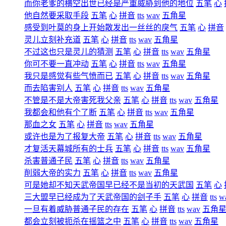
而你老爹的横空出世已经是严重威胁到他的地位
五笔
心
他自然要采取手段
五笔
心
拼音
tts
wav
五角星
感受到叶莫的身上开始散发出一丝丝的戾气
五笔
心
拼音
灵儿立刻补充道
五笔
心
拼音
tts
wav
五角星
不过这也只是灵儿的猜测
五笔
心
拼音
tts
wav
五角星
你可不要一直冲动
五笔
心
拼音
tts
wav
五角星
我只是感觉有些气愤而已
五笔
心
拼音
tts
wav
五角星
而去陷害别人
五笔
心
拼音
tts
wav
五角星
不管是不是大帝害死我父亲
五笔
心
拼音
tts
wav
五角星
我都会和他有个了断
五笔
心
拼音
tts
wav
五角星
那血之女
五笔
心
拼音
tts
wav
五角星
或许也是为了报复大帝
五笔
心
拼音
tts
wav
五角星
才复活天幕城所有的士兵
五笔
心
拼音
tts
wav
五角星
杀害普通子民
五笔
心
拼音
tts
wav
五角星
削弱大帝的实力
五笔
心
拼音
tts
wav
五角星
可是她却不知天武帝国早已经不是当初的天武国
五笔
心
三大盟早已经成为了天武帝国的刽子手
五笔
心
拼音
tts
w
一旦有着威胁普通子民的存在
五笔
心
拼音
tts
wav
五角
都会立刻被扼杀在摇篮之中
五笔
心
拼音
tts
wav
五角星