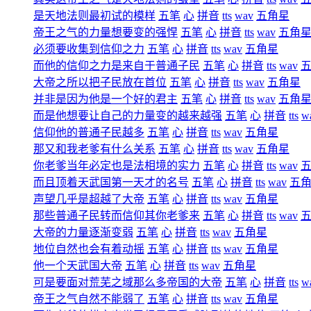
是天地法则最初试的模样
五笔
心
拼音
tts
wav
五角星
帝王之气的力量想要变的强悍
五笔
心
拼音
tts
wav
五角
必须要收集到信仰之力
五笔
心
拼音
tts
wav
五角星
而他的信仰之力是来自于普通子民
五笔
心
拼音
tts
wav
大帝之所以把子民放在首位
五笔
心
拼音
tts
wav
五角星
并非是因为他是一个好的君主
五笔
心
拼音
tts
wav
五角
而是他想要让自己的力量变的越来越强
五笔
心
拼音
tts
w
信仰他的普通子民越多
五笔
心
拼音
tts
wav
五角星
那又和我老爹有什么关系
五笔
心
拼音
tts
wav
五角星
你老爹当年必定也是法相境的实力
五笔
心
拼音
tts
wav
而且顶着天武国第一天才的名号
五笔
心
拼音
tts
wav
五
声望几乎是超越了大帝
五笔
心
拼音
tts
wav
五角星
那些普通子民转而信仰其你老爹来
五笔
心
拼音
tts
wav
大帝的力量逐渐变弱
五笔
心
拼音
tts
wav
五角星
地位自然也会有着动摇
五笔
心
拼音
tts
wav
五角星
他一个天武国大帝
五笔
心
拼音
tts
wav
五角星
可是要面对荒芜之域那么多帝国的大帝
五笔
心
拼音
tts
w
帝王之气自然不能弱了
五笔
心
拼音
tts
wav
五角星