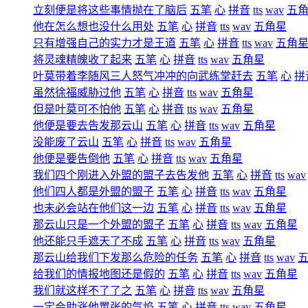
立刻便是将这些事情抛在了脑后
五笔
心
拼音
tts
wav
五
他在怎么想也没什么用处
五笔
心
拼音
tts
wav
五角星
只有增强自己的实力才是王道
五笔
心
拼音
tts
wav
五角
将灵魂精魄收了起来
五笔
心
拼音
tts
wav
五角星
叶莫带着李随风三人怒气冲冲的向武练堂赶去
五笔
心
拼
虽然徐福威胁过他
五笔
心
拼音
tts
wav
五角星
但是叶莫可不怕他
五笔
心
拼音
tts
wav
五角星
他便是要去告发那云山
五笔
心
拼音
tts
wav
五角星
没能废了云山
五笔
心
拼音
tts
wav
五角星
他便是要告倒他
五笔
心
拼音
tts
wav
五角星
我们四个刚进入外盟的盟子去告发他
五笔
心
拼音
tts
wav
他们四人都是外盟的盟子
五笔
心
拼音
tts
wav
五角星
也未必会站在他们这一边
五笔
心
拼音
tts
wav
五角星
那云山只是一个外盟的盟子
五笔
心
拼音
tts
wav
五角星
他还能只手遮天了不成
五笔
心
拼音
tts
wav
五角星
那云山给我们下发那么危险的任务
五笔
心
拼音
tts
wav
给我们的情报地图还是假的
五笔
心
拼音
tts
wav
五角星
我们就这样不了了之
五笔
心
拼音
tts
wav
五角星
一定会助涨他嚣张的气焰
五笔
心
拼音
tts
wav
五角星