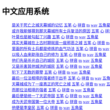
中文应用系统
是关于死亡之城天幕城的记忆
五笔
心
拼音
tts
wav
五角
或许我能够猜到那天幕城所有士兵复活的原因
五笔
心
拼
叶莫也是被勾起了兴趣
五笔
心
拼音
tts
wav
五角星
其实天幕城在上古时期就是一座邪恶之城
五笔
心
拼音
tts
里面的所有士兵都是修炼的血气功法
五笔
心
拼音
tts
wav
以吸人血来助涨自己的修为
五笔
心
拼音
tts
wav
五角星
他们先是杀光自己的城民
五笔
心
拼音
tts
wav
五角星
又是杀害其他城池的城民
五笔
心
拼音
tts
wav
五角星
犯下了无数的罪孽
五笔
心
拼音
tts
wav
五角星
最后一位法相境的强者终于出手
五笔
心
拼音
tts
wav
五
天幕城成为了一座真正的死亡之城
五笔
心
拼音
tts
wav
而那位法相境的强者
五笔
心
拼音
tts
wav
五角星
最后便是统一了天武帝国
五笔
心
拼音
tts
wav
五角星
成为天武帝国第一位大帝
五笔
心
拼音
tts
wav
五角星
他便是李皇民
五笔
心
拼音
tts
wav
五角星