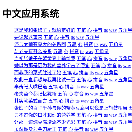
中文应用系统
这是我和张娘子早就约定好的
五笔
心
拼音
tts
wav
五角
要说起这事来
五笔
心
拼音
tts
wav
五角星
还与太师有莫大的关系啊
五笔
心
拼音
tts
wav
五角星
与老夫有甚么关系
五笔
心
拼音
tts
wav
五角星
当初张娘子在蟹黄宴上输给我
五笔
心
拼音
tts
wav
五角
她以为那是因为我的营养学占了便宜
五笔
心
拼音
tts
wav
而非我的菜式胜过了她
五笔
心
拼音
tts
wav
五角星
故此一直都想与我再比试一番
五笔
心
拼音
tts
wav
五角
李奇张大嘴巴道
五笔
心
拼音
tts
wav
五角星
老夫至今都记忆犹新
五笔
心
拼音
tts
wav
五角星
其实就菜式而言
五笔
心
拼音
tts
wav
五角星
张娘子的百子千孙与你的蟹黄豆腐可以说是上旗鼓相当
只不过你的口才和你的营养学
五笔
心
拼音
tts
wav
五角
让那一道炖豆腐增添不少光彩
五笔
心
拼音
tts
wav
五角
虽然你身为金刀厨王
五笔
心
拼音
tts
wav
五角星