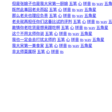
但是张娘子也是我大宋第一厨娘
五笔
心
拼音
tts
wav
五
既然此事因老夫而起
五笔
心
拼音
tts
wav
五角星
那么老夫也理应负责
五笔
心
拼音
tts
wav
五角星
老夫就再担任你们这番比试的评判
五笔
心
拼音
tts
wav
敢情你老吃货是想来蹭吃啊
五笔
心
拼音
tts
wav
五角星
这个不用太师你说
五笔
心
拼音
tts
wav
五角星
我也一定会去打扰太师的
五笔
心
拼音
tts
wav
五角星
我大宋第一美食家
五笔
心
拼音
tts
wav
五角星
非太师莫属呀
五笔
心
拼音
tts
wav
五角星
若太师不在
五笔
心
拼音
tts
wav
五角星
那这场比试一定会失色不少
五笔
心
拼音
tts
wav
五角星
蔡京略显得意的笑了笑
五笔
心
拼音
tts
wav
五角星
在吃方面
五笔
心
拼音
tts
wav
五角星
他的确是拥有雄厚的本钱
五笔
心
拼音
tts
wav
五角星
不知你这一次准备了什么菜式
五笔
心
拼音
tts
wav
五角
暂时还得保密
五笔
心
拼音
tts
wav
五角星
不过到时我会展现一个稀世珍宝
五笔
心
拼音
tts
wav
五
高俅眼中不自觉的亮了亮
五笔
心
拼音
tts