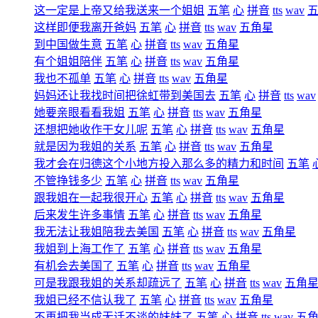
这一定是上帝又给我送来一个姐姐
五笔
心
拼音
tts
wav
这样即便我离开爸妈
五笔
心
拼音
tts
wav
五角星
到中国做生意
五笔
心
拼音
tts
wav
五角星
有个姐姐陪伴
五笔
心
拼音
tts
wav
五角星
我也不孤单
五笔
心
拼音
tts
wav
五角星
妈妈还让我找时间把徐虹带到美国去
五笔
心
拼音
tts
wav
她要亲眼看看我姐
五笔
心
拼音
tts
wav
五角星
还想把她收作干女儿呢
五笔
心
拼音
tts
wav
五角星
就是因为我姐的关系
五笔
心
拼音
tts
wav
五角星
我才会在归德这个小地方投入那么多的精力和时间
五笔
不管挣钱多少
五笔
心
拼音
tts
wav
五角星
跟我姐在一起我很开心
五笔
心
拼音
tts
wav
五角星
后来发生许多事情
五笔
心
拼音
tts
wav
五角星
我无法让我姐陪我去美国
五笔
心
拼音
tts
wav
五角星
我姐到上海工作了
五笔
心
拼音
tts
wav
五角星
有机会去美国了
五笔
心
拼音
tts
wav
五角星
可是我跟我姐的关系却疏远了
五笔
心
拼音
tts
wav
五角
我姐已经不信认我了
五笔
心
拼音
tts
wav
五角星
不再把我当成无话不谈的妹妹了
五笔
心
拼音
tts
wav
五