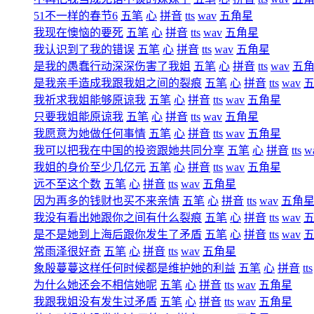
51不一样的春节6
五笔
心
拼音
tts
wav
五角星
我现在懊恼的要死
五笔
心
拼音
tts
wav
五角星
我认识到了我的错误
五笔
心
拼音
tts
wav
五角星
是我的愚蠢行动深深伤害了我姐
五笔
心
拼音
tts
wav
五
是我亲手造成我跟我姐之间的裂痕
五笔
心
拼音
tts
wav
我祈求我姐能够原谅我
五笔
心
拼音
tts
wav
五角星
只要我姐能原谅我
五笔
心
拼音
tts
wav
五角星
我愿意为她做任何事情
五笔
心
拼音
tts
wav
五角星
我可以把我在中国的投资跟她共同分享
五笔
心
拼音
tts
w
我姐的身价至少几亿元
五笔
心
拼音
tts
wav
五角星
远不至这个数
五笔
心
拼音
tts
wav
五角星
因为再多的钱财也买不来亲情
五笔
心
拼音
tts
wav
五角
我没有看出她跟你之间有什么裂痕
五笔
心
拼音
tts
wav
是不是她到上海后跟你发生了矛盾
五笔
心
拼音
tts
wav
常雨泽很好奇
五笔
心
拼音
tts
wav
五角星
象殷蔓蔓这样任何时候都是维护她的利益
五笔
心
拼音
tts
为什么她还会不相信她呢
五笔
心
拼音
tts
wav
五角星
我跟我姐没有发生过矛盾
五笔
心
拼音
tts
wav
五角星