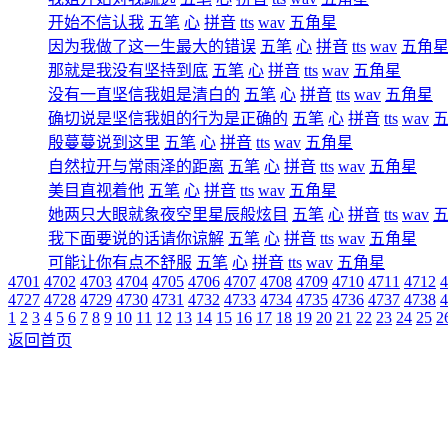
开始不信认我
五笔
心
拼音
tts
wav
五角星
因为我做了这一生最大的错误
五笔
心
拼音
tts
wav
五角
那就是我没有坚持到底
五笔
心
拼音
tts
wav
五角星
没有一直坚信我姐是清白的
五笔
心
拼音
tts
wav
五角星
确切说是坚信我姐的行为是正确的
五笔
心
拼音
tts
wav
殷蔓蔓说到这里
五笔
心
拼音
tts
wav
五角星
自然拉开与常雨泽的距离
五笔
心
拼音
tts
wav
五角星
美目直视着他
五笔
心
拼音
tts
wav
五角星
她两只大眼就象夜空里星辰般炫目
五笔
心
拼音
tts
wav
我下面要说的话请你谅解
五笔
心
拼音
tts
wav
五角星
可能让你有点不舒服
五笔
心
拼音
tts
wav
五角星
4701
4702
4703
4704
4705
4706
4707
4708
4709
4710
4711
4712
4
4727
4728
4729
4730
4731
4732
4733
4734
4735
4736
4737
4738
4
1
2
3
4
5
6
7
8
9
10
11
12
13
14
15
16
17
18
19
20
21
22
23
24
25
2
返回首页