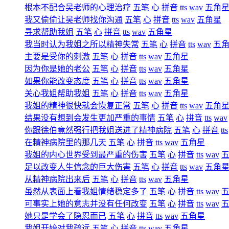
根本不配合吴老师的心理治疗
五笔
心
拼音
tts
wav
五角
我又偷偷让吴老师找你沟通
五笔
心
拼音
tts
wav
五角星
寻求帮助我姐
五笔
心
拼音
tts
wav
五角星
我当时认为我姐之所以精神失常
五笔
心
拼音
tts
wav
五
主要是受你的刺激
五笔
心
拼音
tts
wav
五角星
因为你是她的老公
五笔
心
拼音
tts
wav
五角星
如果你能改变态度
五笔
心
拼音
tts
wav
五角星
关心我姐帮助我姐
五笔
心
拼音
tts
wav
五角星
我姐的精神很快就会恢复正常
五笔
心
拼音
tts
wav
五角
结果没有想到会发生更加严重的事情
五笔
心
拼音
tts
wav
你跟徐伯竟然强行把我姐送进了精神病院
五笔
心
拼音
tts
在精神病院里的那几天
五笔
心
拼音
tts
wav
五角星
我姐的内心世界受到最严重的伤害
五笔
心
拼音
tts
wav
足以改变人生信念的巨大伤害
五笔
心
拼音
tts
wav
五角
从精神病院出来后
五笔
心
拼音
tts
wav
五角星
虽然从表面上看我姐情绪稳定多了
五笔
心
拼音
tts
wav
可事实上她的意志并没有任何改变
五笔
心
拼音
tts
wav
她只是学会了隐忍而已
五笔
心
拼音
tts
wav
五角星
我姐开始对我疏远
五笔
心
拼音
tts
wav
五角星