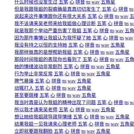
什么时候也没发生过
五笔
心
拼音
tts
wav
五角星
但是我跟我姐的裂痕确是真真切切发生了
五笔
心
拼音
tts
说起来这件事情跟你还有很大关系
五笔
心
拼音
tts
wav
我不该请来吴老师来给我姐做心理诊断
五笔
心
拼音
tts
w
就是我那个举动严重伤害了我姐
五笔
心
拼音
tts
wav
五
因为那件事情让我姐认为我怀疑了她
五笔
心
拼音
tts
wav
我没有持之以恒的支持她
五笔
心
拼音
tts
wav
五角星
我那样做真的是想帮助我姐
五笔
心
拼音
tts
wav
五角星
那段时间我姐的表现你也看到了
五笔
心
拼音
tts
wav
五
她的情绪波动非常剧烈
五笔
心
拼音
tts
wav
五角星
行为举止非常反常
五笔
心
拼音
tts
wav
五角星
脾气暴燥
五笔
心
拼音
tts
wav
五角星
动辄打人
五笔
心
拼音
tts
wav
五角星
甚至要跳楼
五笔
心
拼音
tts
wav
五角星
我当时真是认为我姐的精神出现了问题
五笔
心
拼音
tts
w
所以我才请来吴老师
五笔
心
拼音
tts
wav
五角星
想让她给我姐疏导疏导情绪
五笔
心
拼音
tts
wav
五角星
结果我姐一见我请来心理老师
五笔
心
拼音
tts
wav
五角
立即就要跟我翻脸
五笔
心
拼音
tts
wav
五角星