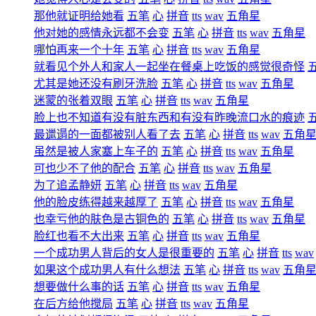
那他就证明给她看
五笔
心
拼音
tts
wav
五角星
他对她的感情永远都不会变
五笔
心
拼音
tts
wav
五角星
哪怕再来一个十年
五笔
心
拼音
tts
wav
五角星
就看见个外人和家人一起坐在餐桌上吃饭的感觉很奇怪
尤其是她还没有刷牙洗脸
五笔
心
拼音
tts
wav
五角星
迷蒙的张着双眼
五笔
心
拼音
tts
wav
五角星
脸上也不知道有没有脏东西和有没有昨晚流口水的痕迹
最邋遢的一面都被别人看了去
五笔
心
拼音
tts
wav
五角
虽然是被人家塞上车子的
五笔
心
拼音
tts
wav
五角星
可也少不了他的配合
五笔
心
拼音
tts
wav
五角星
为了追孟静妍
五笔
心
拼音
tts
wav
五角星
他的脸皮练得越来越厚了
五笔
心
拼音
tts
wav
五角星
也幸亏他的肤色是古铜色的
五笔
心
拼音
tts
wav
五角星
脸红也看不大出来
五笔
心
拼音
tts
wav
五角星
一个成功男人背后的女人是很重要的
五笔
心
拼音
tts
wav
如果这个成功男人有什么想法
五笔
心
拼音
tts
wav
五角
想要做什么事的话
五笔
心
拼音
tts
wav
五角星
在后方给他搅局
五笔
心
拼音
tts
wav
五角星