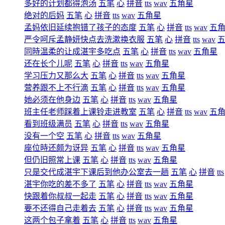
多好的计划都得泡汤
五笔
心
拼音
tts
wav
五角星
绝对的后妈
五笔
心
拼音
tts
wav
五角星
孟妈依旧延续抱错了孩子的态度
五笔
心
拼音
tts
wav
五
严令呵斥孟静妍快点去洗漱换衣服
五笔
心
拼音
tts
wav
同時温柔的让成湛宇多吃点
五笔
心
拼音
tts
wav
五角星
还在长个儿呢
五笔
心
拼音
tts
wav
五角星
学习压力又那么大
五笔
心
拼音
tts
wav
五角星
营养跟不上不行滴
五笔
心
拼音
tts
wav
五角星
她必须在他身边
五笔
心
拼音
tts
wav
五角星
班主任老师踩着上课铃走进教室
五笔
心
拼音
tts
wav
五
看到班级满员
五笔
心
拼音
tts
wav
五角星
没有一个空
五笔
心
拼音
tts
wav
五角星
座位時还颇为讶异
五笔
心
拼音
tts
wav
五角星
但仍旧照常上课
五笔
心
拼音
tts
wav
五角星
只是交代成湛宇下课后到他办公室去一趟
五笔
心
拼音
tts
湛宇你吃的差不多了
五笔
心
拼音
tts
wav
五角星
快跟着你叔叔一起走
五笔
心
拼音
tts
wav
五角星
要不还得自己走着去
五笔
心
拼音
tts
wav
五角星
这两个包子拿着
五笔
心
拼音
tts
wav
五角星