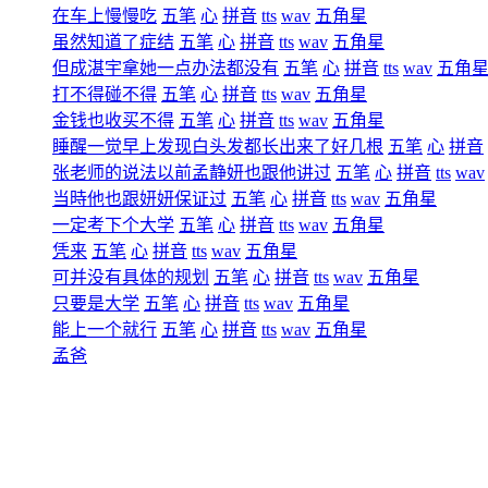
在车上慢慢吃
五笔
心
拼音
tts
wav
五角星
虽然知道了症结
五笔
心
拼音
tts
wav
五角星
但成湛宇拿她一点办法都没有
五笔
心
拼音
tts
wav
五角
打不得碰不得
五笔
心
拼音
tts
wav
五角星
金钱也收买不得
五笔
心
拼音
tts
wav
五角星
睡醒一觉早上发现白头发都长出来了好几根
五笔
心
拼音
张老师的说法以前孟静妍也跟他讲过
五笔
心
拼音
tts
wav
当時他也跟妍妍保证过
五笔
心
拼音
tts
wav
五角星
一定考下个大学
五笔
心
拼音
tts
wav
五角星
凭来
五笔
心
拼音
tts
wav
五角星
可并没有具体的规划
五笔
心
拼音
tts
wav
五角星
只要是大学
五笔
心
拼音
tts
wav
五角星
能上一个就行
五笔
心
拼音
tts
wav
五角星
孟爸