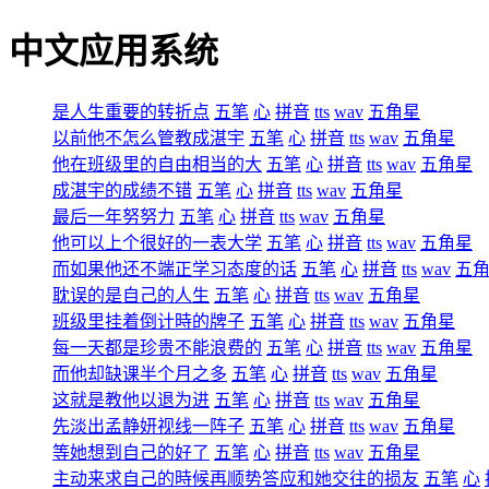
中文应用系统
是人生重要的转折点
五笔
心
拼音
tts
wav
五角星
以前他不怎么管教成湛宇
五笔
心
拼音
tts
wav
五角星
他在班级里的自由相当的大
五笔
心
拼音
tts
wav
五角星
成湛宇的成绩不错
五笔
心
拼音
tts
wav
五角星
最后一年努努力
五笔
心
拼音
tts
wav
五角星
他可以上个很好的一表大学
五笔
心
拼音
tts
wav
五角星
而如果他还不端正学习态度的话
五笔
心
拼音
tts
wav
五
耽误的是自己的人生
五笔
心
拼音
tts
wav
五角星
班级里挂着倒计時的牌子
五笔
心
拼音
tts
wav
五角星
每一天都是珍贵不能浪费的
五笔
心
拼音
tts
wav
五角星
而他却缺课半个月之多
五笔
心
拼音
tts
wav
五角星
这就是教他以退为进
五笔
心
拼音
tts
wav
五角星
先淡出孟静妍视线一阵子
五笔
心
拼音
tts
wav
五角星
等她想到自己的好了
五笔
心
拼音
tts
wav
五角星
主动来求自己的時候再顺势答应和她交往的损友
五笔
心