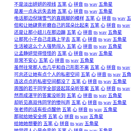
不是淡出妍妍的视线
五笔
心
拼音
tts
wav
五角星
是差一点永远失去她
五笔
心
拼音
tts
wav
五角星
电话那边倪瑞雪气的直跳脚的模样
五笔
心
拼音
tts
wav
但和让她肆意折磨自己的耳朵比起来
五笔
心
拼音
tts
wav
还是让那小妞儿在那边蹦
五笔
心
拼音
tts
wav
五角星
让那死小子自己走路上学去
五笔
心
拼音
tts
wav
五角星
生活被这么个人强势闯入
五笔
心
拼音
tts
wav
五角星
让孟静妍觉得怪怪的
五笔
心
拼音
tts
wav
五角星
非常不安心
五笔
心
拼音
tts
wav
五角星
虽然往常那人也几乎和自己形影不离
五笔
心
拼音
tts
wav
可总还让她有点个人的私密空间
五笔
心
拼音
tts
wav
五
连这点点的私密空间都没了
五笔
心
拼音
tts
wav
五角星
周围的若干同学全部竖起耳朵听答案
五笔
心
拼音
tts
wav
然而成湛宇的答案没听到
五笔
心
拼音
tts
wav
五角星
却听见高双伟同学的惨叫声
五笔
心
拼音
tts
wav
五角星
张老师的话有些点醒他
五笔
心
拼音
tts
wav
五角星
那就给她安全感
五笔
心
拼音
tts
wav
五角星
给她她想要的
五笔
心
拼音
tts
wav
五角星
她觉得人心是会变的
五笔
心
拼音
tts
wav
五角星