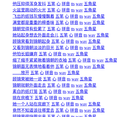
他压抑得浑身发抖
五笔
心
拼音
tts
wav
五角星
火盆里跳动的火光
五笔
心
拼音
tts
wav
五角星
飞出的纸钱灰慢慢飘着
五笔
心
拼音
tts
wav
五角星
满室都是重重的檀香味
五笔
心
拼音
tts
wav
五角星
锦朝觉得有些累了
五笔
心
拼音
tts
wav
五角星
她站起身想去外面走会儿
五笔
心
拼音
tts
wav
五角星
顾锦荣看到锦朝起身
五笔
心
拼音
tts
wav
五角星
又看到锦朝淡淡的目光
五笔
心
拼音
tts
wav
五角星
他怕长姐嫌弃
五笔
心
拼音
tts
wav
五角星
缩了缩手紧紧揪着锦朝的衣袖
五笔
心
拼音
tts
wav
五角
锦朝面无表情地看着他
五笔
心
拼音
tts
wav
五角星
……放开
五笔
心
拼音
tts
wav
五角星
顾锦荣被她一说
五笔
心
拼音
tts
wav
五角星
锦朝就朝外面走去
五笔
心
拼音
tts
wav
五角星
素白的纸灯笼
五笔
心
拼音
tts
wav
五角星
挑在房檐下
五笔
心
拼音
tts
wav
五角星
她一个人站在庑廊下
五笔
心
拼音
tts
wav
五角星
竟然不知道该往哪里去
五笔
心
拼音
tts
wav
五角星
顾锦荣很快跟出来
五笔
心
拼音
tts
wav
五角星