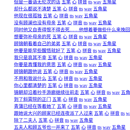
但是一番语无伦次的话
五笔
心
拼音
tts
wav
五角星
却什么都说不清楚
五笔
心
拼音
tts
wav
五角星
他现在很孤独
五笔
心
拼音
tts
wav
五角星
没有顾澜也没有母亲
五笔
心
拼音
tts
wav
五角星
同时他又自责得恨不得去死……他想着要做些什么来挽回
想要弥补母亲的死
五笔
心
拼音
tts
wav
五角星
顾锦朝看着自己的弟弟
五笔
心
拼音
tts
wav
五角星
他要是能早些醒悟就好了
五笔
心
拼音
tts
wav
五角星
我只是哀其不幸
五笔
心
拼音
tts
wav
五角星
你要是真懂我的意思
五笔
心
拼音
tts
wav
五角星
顾锦朝跟他说
五笔
心
拼音
tts
wav
五角星
不用和我说什么
五笔
心
拼音
tts
wav
五角星
你心里都清楚的
五笔
心
拼音
tts
wav
五角星
锦朝却沿着抄手游廊继续往前走
五笔
心
拼音
tts
wav
五
到了斜霄院的正门
五笔
心
拼音
tts
wav
五角星
青蒲已经在等着她了
五笔
心
拼音
tts
wav
五角星
跟她说大兴的顾家已经连夜派了人过来
五笔
心
拼音
tts
w
除了二夫人
五笔
心
拼音
tts
wav
五角星
五夫人和顾五爷也一并来了
五笔
心
拼音
tts
wav
五角星