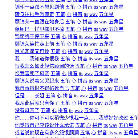
锦朝一点都不想见到他
五笔
心
拼音
tts
wav
五角星
转身往抄手游廊走
五笔
心
拼音
tts
wav
五角星
顾锦荣一直跟在她身后
五笔
心
拼音
tts
wav
五角星
像尾巴一样甩都甩不掉
五笔
心
拼音
tts
wav
五角星
锦朝终于停下来
五笔
心
拼音
tts
wav
五角星
顾锦荣连忙走上前
五笔
心
拼音
tts
wav
五角星
目光悲凉又可怜
五笔
心
拼音
tts
wav
五角星
我……我知道你恨我
五笔
心
拼音
tts
wav
五角星
恨我怎么如此轻信顾澜的话
五笔
心
拼音
tts
wav
五角星
恨我害死了母亲
五笔
心
拼音
tts
wav
五角星
顾锦荣说着又哭起来
五笔
心
拼音
tts
wav
五角星
我自责得恨不得掐死自己
五笔
心
拼音
tts
wav
五角星
但是……长姐
五笔
心
拼音
tts
wav
五角星
我从此后就只有你了
五笔
心
拼音
tts
wav
五角星
没有母亲了
五笔
心
拼音
tts
wav
五角星
你……你可不可以稍微少恨我一点……我想好好改过
五
他觉得自己应该说什么承诺
五笔
心
拼音
tts
wav
五角星
或者说他现在有多么怨恨顾澜
五笔
心
拼音
tts
wav
五角