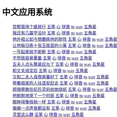
中文应用系统
您帮我排个座就行
五笔
心
拼音
tts
wav
五角星
我还有几篇字没抄
五笔
心
拼音
tts
wav
五角星
他外祖父如今想磨练他的耐性
五笔
心
拼音
tts
wav
五角
让他每日练十张玉版宣的小篆
五笔
心
拼音
tts
wav
五角
一写起来就不能断
五笔
心
拼音
tts
wav
五角星
不然极容易晕墨
五笔
心
拼音
tts
wav
五角星
五夫人点头算是应允了
五笔
心
拼音
tts
wav
五角星
和丈夫说定后
五笔
心
拼音
tts
wav
五角星
又和二夫人连夜商量好了
五笔
心
拼音
tts
wav
五角星
带着祖家的人往适安赶去
五笔
心
拼音
tts
wav
五角星
顾锦荣跪在纪氏灵前给她烧纸
五笔
心
拼音
tts
wav
五角
他默默地哭了一个时辰
五笔
心
拼音
tts
wav
五角星
眼肿得像核桃一样
五笔
心
拼音
tts
wav
五角星
偏偏一点声音都没有
五笔
心
拼音
tts
wav
五角星
灵堂这么静
五笔
心
拼音
tts
wav
五角星