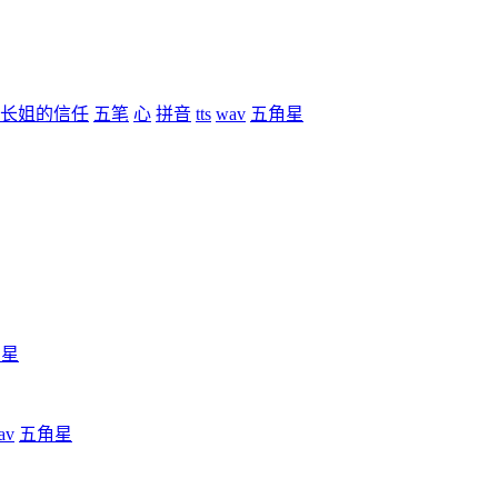
长姐的信任
五笔
心
拼音
tts
wav
五角星
角星
av
五角星