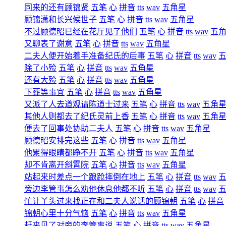
同来的还有顾锦贤
五笔
心
拼音
tts
wav
五角星
顾锦潇和长兴候世子
五笔
心
拼音
tts
wav
五角星
不过顾德昭已经在花厅见了他们
五笔
心
拼音
tts
wav
五
又聊表了谢意
五笔
心
拼音
tts
wav
五角星
二夫人便开始着手准备纪氏的后事
五笔
心
拼音
tts
wav
除了小殓
五笔
心
拼音
tts
wav
五角星
还有大殓
五笔
心
拼音
tts
wav
五角星
下葬等事宜
五笔
心
拼音
tts
wav
五角星
又派了人去道观请陈道士过来
五笔
心
拼音
tts
wav
五角
其他人则都去了纪氏灵前上香
五笔
心
拼音
tts
wav
五角
便去了回事处协助二夫人
五笔
心
拼音
tts
wav
五角星
顾德昭安排完这些
五笔
心
拼音
tts
wav
五角星
他累得眼睛都睁不开
五笔
心
拼音
tts
wav
五角星
却不肯离开斜霄院
五笔
心
拼音
tts
wav
五角星
站起来时差点一个踉跄摔倒在地上
五笔
心
拼音
tts
wav
旁边李管事怎么劝他休息他都不听
五笔
心
拼音
tts
wav
忙让丫头过来找正在和二夫人说话的顾锦朝
五笔
心
拼音
锦朝心里十分气恼
五笔
心
拼音
tts
wav
五角星
赶来见了对旁的李管事说
五笔
心
拼音
tts
wav
五角星