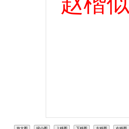
赵楷
放大图
缩小图
上移图
下移图
左移图
右移图