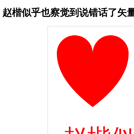
赵楷似乎也察觉到说错话了矢