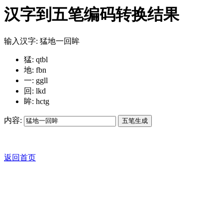
汉字到五笔编码转换结果
输入汉字: 猛地一回眸
猛: qtbl
地: fbn
一: ggll
回: lkd
眸: hctg
内容:
返回首页