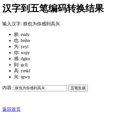
汉字到五笔编码转换结果
输入汉字: 朕也为你感到高兴
朕: eudy
也: bnhn
为: yeyi
你: wqiy
感: dgkn
到: gcfj
高: ymkf
兴: igwu
内容:
返回首页