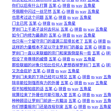
你们以后有什么打算
五笔
心
拼音
tts
wav
五角星
芩佩眼中闪过一丝茫然
五笔
心
拼音
tts
wav
五角星
也思考过这个问题
五笔
心
拼音
tts
wav
五角星
门主已死
五笔
心
拼音
tts
wav
五角星
罗刹门上千弟子该何去何从
五笔
心
拼音
tts
wav
五角星
如今门内修为最高的
五笔
心
拼音
tts
wav
五角星
也只有一个留守宗门的道源三层境长老了
五笔
心
拼音
tts
这样的力量根本不足以守主罗刹门的基业
五笔
心
拼音
tts
罗刹门一直以来联姻的宗门和家族倒是有一些
五笔
心
拼
但没了帝尊境的威慑
五笔
心
拼音
tts
wav
五角星
那些联姻的对象只怕比任何人更想吞掉罗刹门
五笔
心
拼
又怎会庇护
五笔
心
拼音
tts
wav
五角星
罗刹门未来的下场已经可以预见
五笔
心
拼音
tts
wav
五
除非能拉到强而有力的外援
五笔
心
拼音
tts
wav
五角星
但不知根知底的话
五笔
心
拼音
tts
wav
五角星
就算拉来了外援也可能引狼入室
五笔
心
拼音
tts
wav
五
种种顾忌让罗刹门前途一片黯淡
五笔
心
拼音
tts
wav
五
你们想重振宗门还是改投别家
五笔
心
拼音
tts
wav
五角