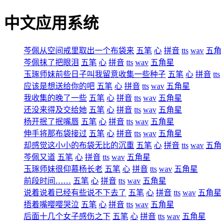
中文应用系统
芩佩从空间戒里取出一个布袋来
五笔
心
拼音
tts
wav
五
芩佩抹了把眼泪
五笔
心
拼音
tts
wav
五角星
玉琢师妹前些日子叫我留意收集一些种子
五笔
心
拼音
tts
应该是想送给你的吧
五笔
心
拼音
tts
wav
五角星
我收集的晚了一些
五笔
心
拼音
tts
wav
五角星
还没来得及交给她
五笔
心
拼音
tts
wav
五角星
杨开抿了抿嘴唇
五笔
心
拼音
tts
wav
五角星
伸手将那布袋接过
五笔
心
拼音
tts
wav
五角星
却感觉这小小的布袋无比的沉重
五笔
心
拼音
tts
wav
五
芩佩又道
五笔
心
拼音
tts
wav
五角星
玉琢师妹很仰慕杨长老
五笔
心
拼音
tts
wav
五角星
前段时间……
五笔
心
拼音
tts
wav
五角星
说着说着已经有些说不下去了
五笔
心
拼音
tts
wav
五角
捂着嘴嘤嘤哭泣
五笔
心
拼音
tts
wav
五角星
后面十几个女子感伤之下
五笔
心
拼音
tts
wav
五角星