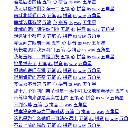
若是后者的话
五笔
心
拼音
tts
wav
五角星
我可以帮你们引荐一二
五笔
心
拼音
tts
wav
五角星
南域北域都可以
五笔
心
拼音
tts
wav
五角星
南域选择有限
五笔
心
拼音
tts
wav
五角星
北域的宗门随便你们挑
五笔
心
拼音
tts
wav
五角星
想进哪个都可以
五笔
心
拼音
tts
wav
五角星
芩佩闻言眼前一亮
五笔
心
拼音
tts
wav
五角星
杨长老愿助我罗刹门
五笔
心
拼音
tts
wav
五角星
我与玉琢……算是朋友
五笔
心
拼音
tts
wav
五角星
她虽然去了
五笔
心
拼音
tts
wav
五角星
但她的宗门有难
五笔
心
拼音
tts
wav
五角星
得到肯定的答案
五笔
心
拼音
tts
wav
五角星
芩佩喜不自禁
五笔
心
拼音
tts
wav
五角星
那十几个罗刹门弟子也是一脸不可思议地望着杨开
五笔
帝尊境向来都是高高在上的
五笔
心
拼音
tts
wav
五角星
不到帝尊
五笔
心
拼音
tts
wav
五角星
根本没资格与之平等对话
五笔
心
拼音
tts
wav
五角星
这也是为什么她们一直站在远出
五笔
心
拼音
tts
wav
五
不敢上前的缘故
五笔
心
拼音
tts
wav
五角星