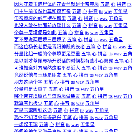
因为守着玉琢尸体的花青丝就是个帝尊境
五笔
心
拼音
tts
门主生前虽然也算和蔼可亲
五笔
心
拼音
tts
wav
五角星
但帝尊境的威严摆在那里
五笔
心
拼音
tts
wav
五角星
也没人敢在她面前放肆什么
五笔
心
拼音
tts
wav
五角星
帝尊一层境便是如此
五笔
心
拼音
tts
wav
五角星
更不要说两层境三层境了
五笔
心
拼音
tts
wav
五角星
而这位杨长老更是青阳神殿的长老
五笔
心
拼音
tts
wav
分量比起一般的帝尊境更足更重
五笔
心
拼音
tts
wav
五
是以刚才芩佩与杨开说话的时候都有些小心翼翼
五笔
心
可谁知道对方居然这般平易近人
五笔
心
拼音
tts
wav
五
竟然说他与玉琢是朋友
五笔
心
拼音
tts
wav
五角星
朋友这两个字
五笔
心
拼音
tts
wav
五角星
分量可是太重了
五笔
心
拼音
tts
wav
五角星
哪个帝尊境愿意与道源境做朋友
五笔
心
拼音
tts
wav
五
就算有也极少
五笔
心
拼音
tts
wav
五角星
若是玉琢听到这话
五笔
心
拼音
tts
wav
五角星
恐怕不知道会有多高兴
五笔
心
拼音
tts
wav
五角星
一想起玉琢
五笔
心
拼音
tts
wav
五角星
芩佩的神色又满是哀伤
五笔
心
拼音
tts
wav
五角星