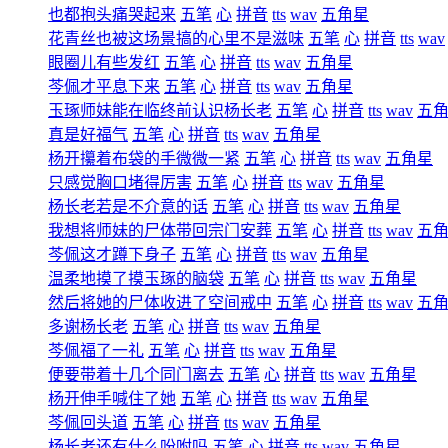
也都抱头痛哭起来
五笔
心
拼音
tts
wav
五角星
花青丝也被这场景搞的心里不是滋味
五笔
心
拼音
tts
wav
眼圈儿有些发红
五笔
心
拼音
tts
wav
五角星
芩佩才平息下来
五笔
心
拼音
tts
wav
五角星
玉琢师妹能在临终前认识杨长老
五笔
心
拼音
tts
wav
五
真是好福气
五笔
心
拼音
tts
wav
五角星
杨开攥着布袋的手微微一紧
五笔
心
拼音
tts
wav
五角星
只感觉胸口堵得厉害
五笔
心
拼音
tts
wav
五角星
杨长老若是不介意的话
五笔
心
拼音
tts
wav
五角星
我想将师妹的尸体带回宗门安葬
五笔
心
拼音
tts
wav
五
芩佩这才蹲下身子
五笔
心
拼音
tts
wav
五角星
温柔地摸了摸玉琢的脑袋
五笔
心
拼音
tts
wav
五角星
然后将她的尸体收进了空间戒中
五笔
心
拼音
tts
wav
五
多谢杨长老
五笔
心
拼音
tts
wav
五角星
芩佩福了一礼
五笔
心
拼音
tts
wav
五角星
便要带着十几个同门离去
五笔
心
拼音
tts
wav
五角星
杨开伸手喊住了她
五笔
心
拼音
tts
wav
五角星
芩佩回头道
五笔
心
拼音
tts
wav
五角星
杨长老还有什么吩咐吗
五笔
心
拼音
tts
wav
五角星