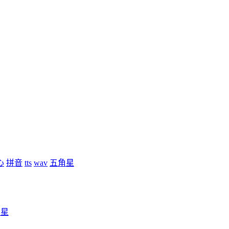
心
拼音
tts
wav
五角星
角星