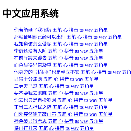
中文应用系统
你若能砸了我招牌
五笔
心
拼音
tts
wav
五角星
那就证明你已经可以出师
五笔
心
拼音
tts
wav
五角星
我知道该怎么做呢
五笔
心
拼音
tts
wav
五角星
李奇还没有入睡
五笔
心
拼音
tts
wav
五角星
在前厅踱来踱去
五笔
心
拼音
tts
wav
五角星
面色显得异常凝重
五笔
心
拼音
tts
wav
五角星
他身旁的马桥同样也是坐立不安
五笔
心
拼音
tts
wav
五
显得十分焦虑
五笔
心
拼音
tts
wav
五角星
三更天已过
五笔
心
拼音
tts
wav
五角星
要不要我去瞧瞧
五笔
心
拼音
tts
wav
五角星
你去也只是自投罗网
五笔
心
拼音
tts
wav
五角星
正当二人担忧之际
五笔
心
拼音
tts
wav
五角星
门外突然响了敲门声
五笔
心
拼音
tts
wav
五角星
神色破显得忐忑
五笔
心
拼音
tts
wav
五角星
将门打开来
五笔
心
拼音
tts
wav
五角星