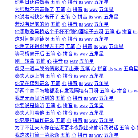
你明日还得做事
五笔
心
拼音
tts
wav
五角星
为师就不毒害你了
五笔
心
拼音
tts
wav
五角星
他说着就快步离开了
五笔
心
拼音
tts
wav
五角星
若没有足够的酒
五笔
心
拼音
tts
wav
五角星
他哪敢邀马桥这个千杯不倒的酒坛子去呀
五笔
心
拼音
tts
这对问题师徒呀
五笔
心
拼音
tts
wav
五角星
你明天还得跟我去王府
五笔
心
拼音
tts
wav
五角星
等马桥离开后
五笔
心
拼音
tts
wav
五角星
刚一转背
五笔
心
拼音
tts
wav
五角星
忽见一道丰腴的倩影走了出来
五笔
心
拼音
tts
wav
五角
秦夫人走上前
五笔
心
拼音
tts
wav
五角星
你又在谋划甚么
五笔
心
拼音
tts
wav
五角星
那两个高手怎地都没有发现隔墙有耳呀
五笔
心
拼音
tts
w
我是无意间听到的
五笔
心
拼音
tts
wav
五角星
你要说是偷听
五笔
心
拼音
tts
wav
五角星
秦夫人盯着他
五笔
心
拼音
tts
wav
五角星
你究竟打算作甚么
五笔
心
拼音
tts
wav
五角星
为了不让夫人你在这深更半夜跑出来偷听我说话
五笔
心
我这次打算一劳永逸
五笔
心
拼音
tts
wav
五角星