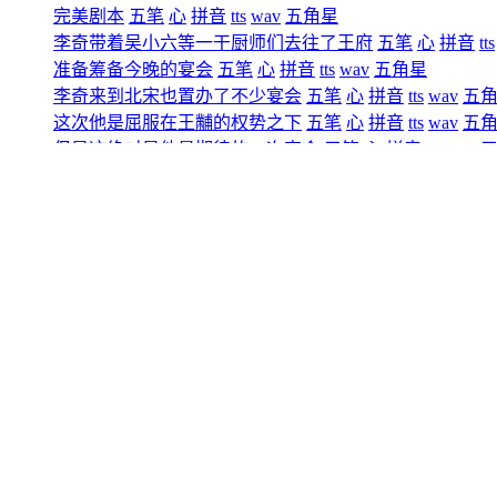
完美剧本
五笔
心
拼音
tts
wav
五角星
李奇带着吴小六等一干厨师们去往了王府
五笔
心
拼音
tts
准备筹备今晚的宴会
五笔
心
拼音
tts
wav
五角星
李奇来到北宋也置办了不少宴会
五笔
心
拼音
tts
wav
五
这次他是屈服在王黼的权势之下
五笔
心
拼音
tts
wav
五
但是这绝对是他最期待的一次宴会
五笔
心
拼音
tts
wav
来到王府
五笔
心
拼音
tts
wav
五角星
那院公早在门前恭候
五笔
心
拼音
tts
wav
五角星
小人见过经济使
五笔
心
拼音
tts
wav
五角星
大人你若来了
五笔
心
拼音
tts
wav
五角星
劳烦大人先去后院一趟
五笔
心
拼音
tts
wav
五角星
你们先去厨房准备
五笔
心
拼音
tts
wav
五角星
我稍候就来
五笔
心
拼音
tts
wav
五角星
记住可别乱跑
五笔
心
拼音
tts
wav
五角星
李奇就与那院公朝着后院走去
五笔
心
拼音
tts
wav
五角
还只是刚来到后院范围内
五笔
心
拼音
tts
wav
五角星
李奇就隐隐听得里面传来阵阵叫喊声
五笔
心
拼音
tts
wav
我好像听到皇上的声音了
五笔
心
拼音
tts
wav
五角星
大人听得不错
五笔
心
拼音
tts
wav
五角星