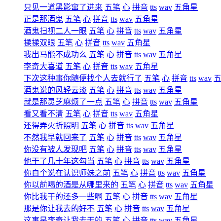
只见一道黑影窜了进来
五笔
心
拼音
tts
wav
五角星
正是那酒鬼
五笔
心
拼音
tts
wav
五角星
酒鬼扫视二人一眼
五笔
心
拼音
tts
wav
五角星
揉揉双眼
五笔
心
拼音
tts
wav
五角星
我出马能不成功么
五笔
心
拼音
tts
wav
五角星
李奇大喜道
五笔
心
拼音
tts
wav
五角星
下次这种事你随便找个人去就行了
五笔
心
拼音
tts
wav
酒鬼说的风轻云淡
五笔
心
拼音
tts
wav
五角星
就是那灵芝麻烦了一点
五笔
心
拼音
tts
wav
五角星
看又看不清
五笔
心
拼音
tts
wav
五角星
还得弄火折照明
五笔
心
拼音
tts
wav
五角星
不然我早就回来了
五笔
心
拼音
tts
wav
五角星
你没有被人发现吧
五笔
心
拼音
tts
wav
五角星
他干了几十年这勾当
五笔
心
拼音
tts
wav
五角星
你自个说在认识师妹之前
五笔
心
拼音
tts
wav
五角星
你以前喝的酒是从哪里来的
五笔
心
拼音
tts
wav
五角星
你比我干的还多一些啊
五笔
心
拼音
tts
wav
五角星
那是你让我去的好不
五笔
心
拼音
tts
wav
五角星
这事是李奇让我去干的
五笔
心
拼音
tts
wav
五角星