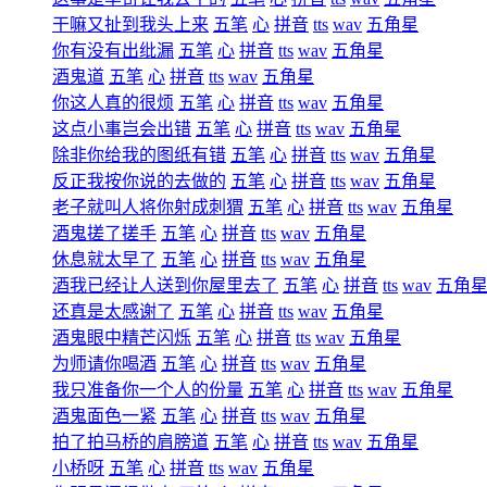
干嘛又扯到我头上来
五笔
心
拼音
tts
wav
五角星
你有没有出纰漏
五笔
心
拼音
tts
wav
五角星
酒鬼道
五笔
心
拼音
tts
wav
五角星
你这人真的很烦
五笔
心
拼音
tts
wav
五角星
这点小事岂会出错
五笔
心
拼音
tts
wav
五角星
除非你给我的图纸有错
五笔
心
拼音
tts
wav
五角星
反正我按你说的去做的
五笔
心
拼音
tts
wav
五角星
老子就叫人将你射成刺猬
五笔
心
拼音
tts
wav
五角星
酒鬼搓了搓手
五笔
心
拼音
tts
wav
五角星
休息就太早了
五笔
心
拼音
tts
wav
五角星
酒我已经让人送到你屋里去了
五笔
心
拼音
tts
wav
五角
还真是太感谢了
五笔
心
拼音
tts
wav
五角星
酒鬼眼中精芒闪烁
五笔
心
拼音
tts
wav
五角星
为师请你喝酒
五笔
心
拼音
tts
wav
五角星
我只准备你一个人的份量
五笔
心
拼音
tts
wav
五角星
酒鬼面色一紧
五笔
心
拼音
tts
wav
五角星
拍了拍马桥的肩膀道
五笔
心
拼音
tts
wav
五角星
小桥呀
五笔
心
拼音
tts
wav
五角星