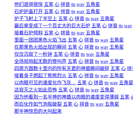
他们退得很快
五笔
心
拼音
tts
wav
五角星
石炉炉盖打开
五笔
心
拼音
tts
wav
五角星
炉子飞射上了半空上
五笔
心
拼音
tts
wav
五角星
最后竟变成了一个百丈大的巨大石炉
五笔
心
拼音
tts
wav
接着石炉倾斜
五笔
心
拼音
tts
wav
五角星
里面一团团黑色火焰飞出
五笔
心
拼音
tts
wav
五角星
在那黑色火焰出现的瞬间
五笔
心
拼音
tts
wav
五角星
仅仅沉寂了一秒钟
五笔
心
拼音
tts
wav
五角星
全场就响起无数的惨叫声
五笔
心
拼音
tts
wav
五角星
四周方圆数十里内的所有天君的神盾瞬间破碎
五笔
心
拼
接着身子燃起了熊熊烈火
五笔
心
拼音
tts
wav
五角星
以肉眼可见的速度化作飞灰…
五笔
心
拼音
tts
wav
五角
这寂灭之火如此恐怖
五笔
心
拼音
tts
wav
五角星
因为他看到一名半神的神盾以肉眼的速度变得薄弱
五笔
而后化作如气泡般破裂
五笔
心
拼音
tts
wav
五角星
那半神惊恐的大叫起来