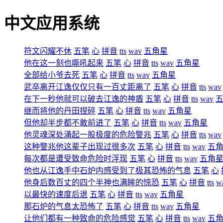
中文应用系统
符文闪耀不休
五笔
心
拼音
tts
wav
五角星
他在这一刻也嘶吼起来
五笔
心
拼音
tts
wav
五角星
全部给小爷去死
五笔
心
拼音
tts
wav
五角星
武卒离开江逸仅仅只有一百丈距离了
五笔
心
拼音
tts
wav
在下一秒他就可以破去江逸的神盾
五笔
心
拼音
tts
wav
继而将他的丹田捏碎
五笔
心
拼音
tts
wav
五角星
但他却半步都不敢前进了
五笔
心
拼音
tts
wav
五角星
他灵魂深处涌起一股极度的危险警兆
五笔
心
拼音
tts
wav
这种警兆他这辈子出现过很多次
五笔
心
拼音
tts
wav
五
每次都是遭受致命危险时浮现
五笔
心
拼音
tts
wav
五角
他也从江逸手中石炉内感受到了极其恐怖的气息
五笔
心
他身后数百丈的四个半神也满眸的惊恐
五笔
心
拼音
tts
w
以最快的速度后退
五笔
心
拼音
tts
wav
五角星
那石炉的气息太恐怖了
五笔
心
拼音
tts
wav
五角星
让他们都有一种致命的危险感觉
五笔
心
拼音
tts
wav
五