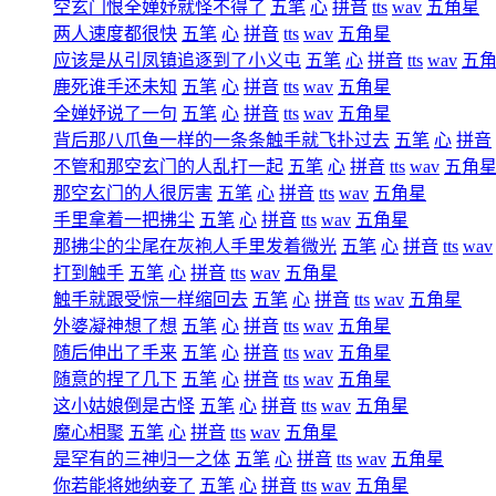
空玄门恨全婵妤就怪不得了
五笔
心
拼音
tts
wav
五角星
两人速度都很快
五笔
心
拼音
tts
wav
五角星
应该是从引凤镇追逐到了小义屯
五笔
心
拼音
tts
wav
五
鹿死谁手还未知
五笔
心
拼音
tts
wav
五角星
全婵妤说了一句
五笔
心
拼音
tts
wav
五角星
背后那八爪鱼一样的一条条触手就飞扑过去
五笔
心
拼音
不管和那空玄门的人乱打一起
五笔
心
拼音
tts
wav
五角
那空玄门的人很厉害
五笔
心
拼音
tts
wav
五角星
手里拿着一把拂尘
五笔
心
拼音
tts
wav
五角星
那拂尘的尘尾在灰袍人手里发着微光
五笔
心
拼音
tts
wav
打到触手
五笔
心
拼音
tts
wav
五角星
触手就跟受惊一样缩回去
五笔
心
拼音
tts
wav
五角星
外婆凝神想了想
五笔
心
拼音
tts
wav
五角星
随后伸出了手来
五笔
心
拼音
tts
wav
五角星
随意的捏了几下
五笔
心
拼音
tts
wav
五角星
这小姑娘倒是古怪
五笔
心
拼音
tts
wav
五角星
魔心相聚
五笔
心
拼音
tts
wav
五角星
是罕有的三神归一之体
五笔
心
拼音
tts
wav
五角星
你若能将她纳妾了
五笔
心
拼音
tts
wav
五角星