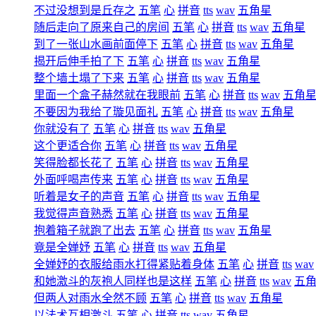
不过没想到是丘存之
五笔
心
拼音
tts
wav
五角星
随后走向了原来自己的房间
五笔
心
拼音
tts
wav
五角星
到了一张山水画前面停下
五笔
心
拼音
tts
wav
五角星
揭开后伸手拍了下
五笔
心
拼音
tts
wav
五角星
整个墙土塌了下来
五笔
心
拼音
tts
wav
五角星
里面一个盒子赫然就在我眼前
五笔
心
拼音
tts
wav
五角
不要因为我给了璇见面礼
五笔
心
拼音
tts
wav
五角星
你就没有了
五笔
心
拼音
tts
wav
五角星
这个更适合你
五笔
心
拼音
tts
wav
五角星
笑得脸都长花了
五笔
心
拼音
tts
wav
五角星
外面呼喝声传来
五笔
心
拼音
tts
wav
五角星
听着是女子的声音
五笔
心
拼音
tts
wav
五角星
我觉得声音熟悉
五笔
心
拼音
tts
wav
五角星
抱着箱子就跑了出去
五笔
心
拼音
tts
wav
五角星
竟是全婵妤
五笔
心
拼音
tts
wav
五角星
全婵妤的衣服给雨水打得紧贴着身体
五笔
心
拼音
tts
wav
和她激斗的灰袍人同样也是这样
五笔
心
拼音
tts
wav
五
但两人对雨水全然不顾
五笔
心
拼音
tts
wav
五角星
以法术互相激斗
五笔
心
拼音
tts
wav
五角星