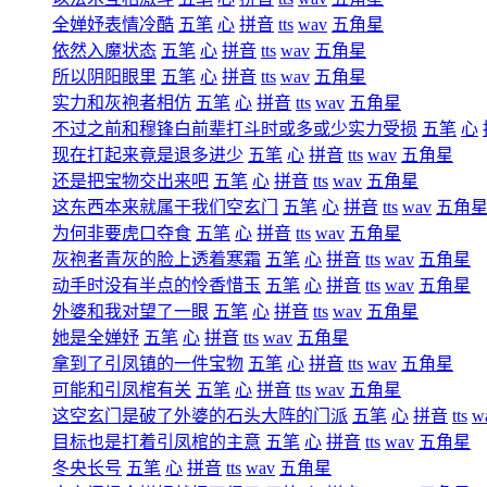
全婵妤表情冷酷
五笔
心
拼音
tts
wav
五角星
依然入魔状态
五笔
心
拼音
tts
wav
五角星
所以阴阳眼里
五笔
心
拼音
tts
wav
五角星
实力和灰袍者相仿
五笔
心
拼音
tts
wav
五角星
不过之前和穆锋白前辈打斗时或多或少实力受损
五笔
心
现在打起来竟是退多进少
五笔
心
拼音
tts
wav
五角星
还是把宝物交出来吧
五笔
心
拼音
tts
wav
五角星
这东西本来就属于我们空玄门
五笔
心
拼音
tts
wav
五角
为何非要虎口夺食
五笔
心
拼音
tts
wav
五角星
灰袍者青灰的脸上透着寒霜
五笔
心
拼音
tts
wav
五角星
动手时没有半点的怜香惜玉
五笔
心
拼音
tts
wav
五角星
外婆和我对望了一眼
五笔
心
拼音
tts
wav
五角星
她是全婵妤
五笔
心
拼音
tts
wav
五角星
拿到了引凤镇的一件宝物
五笔
心
拼音
tts
wav
五角星
可能和引凤棺有关
五笔
心
拼音
tts
wav
五角星
这空玄门是破了外婆的石头大阵的门派
五笔
心
拼音
tts
w
目标也是打着引凤棺的主意
五笔
心
拼音
tts
wav
五角星
冬央长号
五笔
心
拼音
tts
wav
五角星