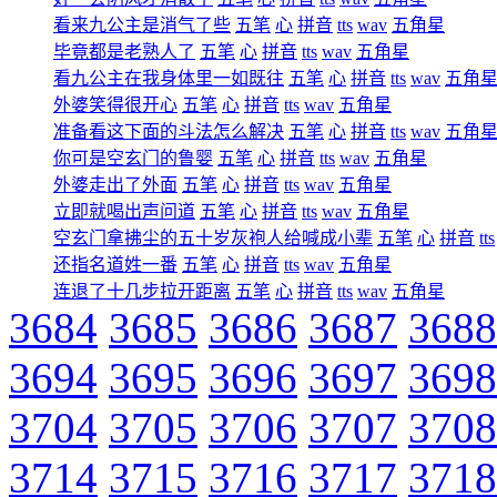
看来九公主是消气了些
五笔
心
拼音
tts
wav
五角星
毕竟都是老熟人了
五笔
心
拼音
tts
wav
五角星
看九公主在我身体里一如既往
五笔
心
拼音
tts
wav
五角
外婆笑得很开心
五笔
心
拼音
tts
wav
五角星
准备看这下面的斗法怎么解决
五笔
心
拼音
tts
wav
五角
你可是空玄门的鲁婴
五笔
心
拼音
tts
wav
五角星
外婆走出了外面
五笔
心
拼音
tts
wav
五角星
立即就喝出声问道
五笔
心
拼音
tts
wav
五角星
空玄门拿拂尘的五十岁灰袍人给喊成小辈
五笔
心
拼音
tts
还指名道姓一番
五笔
心
拼音
tts
wav
五角星
连退了十几步拉开距离
五笔
心
拼音
tts
wav
五角星
3684
3685
3686
3687
3688
3694
3695
3696
3697
3698
3704
3705
3706
3707
3708
3714
3715
3716
3717
3718