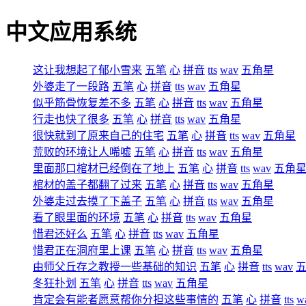
中文应用系统
这让我想起了郁小雪来
五笔
心
拼音
tts
wav
五角星
外婆走了一段路
五笔
心
拼音
tts
wav
五角星
似乎筋骨恢复差不多
五笔
心
拼音
tts
wav
五角星
行走也快了很多
五笔
心
拼音
tts
wav
五角星
很快就到了原来自己的住宅
五笔
心
拼音
tts
wav
五角星
荒败的环境让人唏嘘
五笔
心
拼音
tts
wav
五角星
里面那口棺材已经倒在了地上
五笔
心
拼音
tts
wav
五角
棺材的盖子都翻了过来
五笔
心
拼音
tts
wav
五角星
外婆走过去摸了下盖子
五笔
心
拼音
tts
wav
五角星
看了眼里面的环境
五笔
心
拼音
tts
wav
五角星
惜君还好么
五笔
心
拼音
tts
wav
五角星
惜君正在洞府里上课
五笔
心
拼音
tts
wav
五角星
由师父丘存之教授一些基础的知识
五笔
心
拼音
tts
wav
冬狂扑划
五笔
心
拼音
tts
wav
五角星
肯定会有能者愿意帮你分担这些事情的
五笔
心
拼音
tts
w