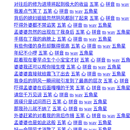
对往后的修为进境将起到极大的收益
五笔
心
拼音
tts
wav
我差点气笑了
五笔
心
拼音
tts
wav
五角星
背后的媳妇姐姐忽然阴风都刮了起来
五笔
心
拼音
tts
wav
吓得外婆都不禁谄笑
五笔
心
拼音
tts
wav
五角星
孟婆婆忽然的出现在了我身后
五笔
心
拼音
tts
wav
五角
手搭在了我的肩膀上
五笔
心
拼音
tts
wav
五角星
有些佝偻的身形却飘得很高
五笔
心
拼音
tts
wav
五角星
年纪不小啰
五笔
心
拼音
tts
wav
五角星
趁着现在要早点生个小宝宝才好
五笔
心
拼音
tts
wav
五
婆婆我还可以帮你接生哩
五笔
心
拼音
tts
wav
五角星
孟婆婆直接就给震飞了出去
五笔
心
拼音
tts
wav
五角星
我身后的阴风一瞬间就引发到了最高的层次
五笔
心
拼音
吓得孟婆婆在后面嘎嘎的干笑
五笔
心
拼音
tts
wav
五角
请您千万见谅
五笔
心
拼音
tts
wav
五角星
周瑛只是试问而已
五笔
心
拼音
tts
wav
五角星
那我孙儿就不纳了
五笔
心
拼音
tts
wav
五角星
外婆赶紧的对着我的背后作揖
五笔
心
拼音
tts
wav
五角
孟婆婆也是如此这般
五笔
心
拼音
tts
wav
五角星
好一会阴风才消散了
五笔
心
拼音
tts
wav
五角星