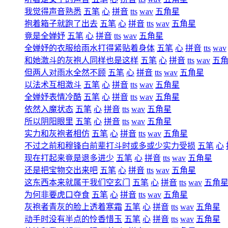
我觉得声音熟悉
五笔
心
拼音
tts
wav
五角星
抱着箱子就跑了出去
五笔
心
拼音
tts
wav
五角星
竟是全婵妤
五笔
心
拼音
tts
wav
五角星
全婵妤的衣服给雨水打得紧贴着身体
五笔
心
拼音
tts
wav
和她激斗的灰袍人同样也是这样
五笔
心
拼音
tts
wav
五
但两人对雨水全然不顾
五笔
心
拼音
tts
wav
五角星
以法术互相激斗
五笔
心
拼音
tts
wav
五角星
全婵妤表情冷酷
五笔
心
拼音
tts
wav
五角星
依然入魔状态
五笔
心
拼音
tts
wav
五角星
所以阴阳眼里
五笔
心
拼音
tts
wav
五角星
实力和灰袍者相仿
五笔
心
拼音
tts
wav
五角星
不过之前和穆锋白前辈打斗时或多或少实力受损
五笔
心
现在打起来竟是退多进少
五笔
心
拼音
tts
wav
五角星
还是把宝物交出来吧
五笔
心
拼音
tts
wav
五角星
这东西本来就属于我们空玄门
五笔
心
拼音
tts
wav
五角
为何非要虎口夺食
五笔
心
拼音
tts
wav
五角星
灰袍者青灰的脸上透着寒霜
五笔
心
拼音
tts
wav
五角星
动手时没有半点的怜香惜玉
五笔
心
拼音
tts
wav
五角星