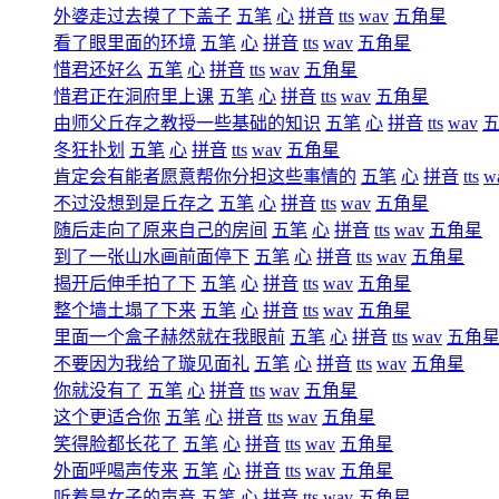
外婆走过去摸了下盖子
五笔
心
拼音
tts
wav
五角星
看了眼里面的环境
五笔
心
拼音
tts
wav
五角星
惜君还好么
五笔
心
拼音
tts
wav
五角星
惜君正在洞府里上课
五笔
心
拼音
tts
wav
五角星
由师父丘存之教授一些基础的知识
五笔
心
拼音
tts
wav
冬狂扑划
五笔
心
拼音
tts
wav
五角星
肯定会有能者愿意帮你分担这些事情的
五笔
心
拼音
tts
w
不过没想到是丘存之
五笔
心
拼音
tts
wav
五角星
随后走向了原来自己的房间
五笔
心
拼音
tts
wav
五角星
到了一张山水画前面停下
五笔
心
拼音
tts
wav
五角星
揭开后伸手拍了下
五笔
心
拼音
tts
wav
五角星
整个墙土塌了下来
五笔
心
拼音
tts
wav
五角星
里面一个盒子赫然就在我眼前
五笔
心
拼音
tts
wav
五角
不要因为我给了璇见面礼
五笔
心
拼音
tts
wav
五角星
你就没有了
五笔
心
拼音
tts
wav
五角星
这个更适合你
五笔
心
拼音
tts
wav
五角星
笑得脸都长花了
五笔
心
拼音
tts
wav
五角星
外面呼喝声传来
五笔
心
拼音
tts
wav
五角星
听着是女子的声音
五笔
心
拼音
tts
wav
五角星