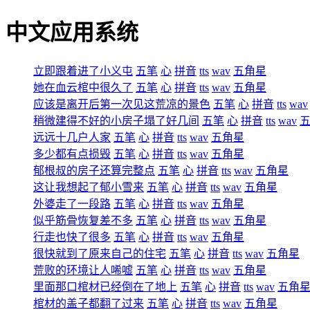
中文应用系统
立即跟着进了小义屯
五笔
心
拼音
tts
wav
五角星
她在血云棺中很久了
五笔
心
拼音
tts
wav
五角星
应该是离开后第一次见这荒凉的景色
五笔
心
拼音
tts
wav
稍微建得不好的小房子塌了好几间
五笔
心
拼音
tts
wav
远远十几户人家
五笔
心
拼音
tts
wav
五角星
多少都有点损毁
五笔
心
拼音
tts
wav
五角星
郁根叔的房子还算完整点
五笔
心
拼音
tts
wav
五角星
这让我想起了郁小雪来
五笔
心
拼音
tts
wav
五角星
外婆走了一段路
五笔
心
拼音
tts
wav
五角星
似乎筋骨恢复差不多
五笔
心
拼音
tts
wav
五角星
行走也快了很多
五笔
心
拼音
tts
wav
五角星
很快就到了原来自己的住宅
五笔
心
拼音
tts
wav
五角星
荒败的环境让人唏嘘
五笔
心
拼音
tts
wav
五角星
里面那口棺材已经倒在了地上
五笔
心
拼音
tts
wav
五角
棺材的盖子都翻了过来
五笔
心
拼音
tts
wav
五角星