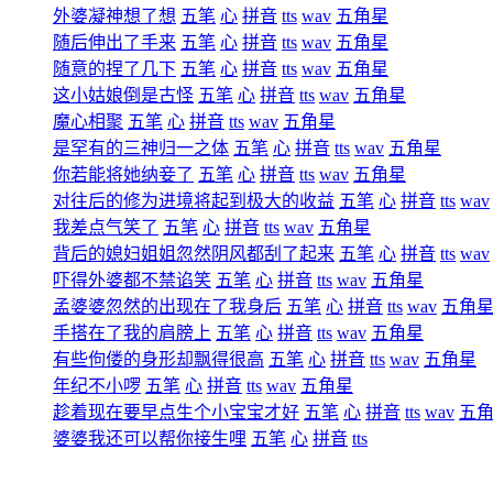
外婆凝神想了想
五笔
心
拼音
tts
wav
五角星
随后伸出了手来
五笔
心
拼音
tts
wav
五角星
随意的捏了几下
五笔
心
拼音
tts
wav
五角星
这小姑娘倒是古怪
五笔
心
拼音
tts
wav
五角星
魔心相聚
五笔
心
拼音
tts
wav
五角星
是罕有的三神归一之体
五笔
心
拼音
tts
wav
五角星
你若能将她纳妾了
五笔
心
拼音
tts
wav
五角星
对往后的修为进境将起到极大的收益
五笔
心
拼音
tts
wav
我差点气笑了
五笔
心
拼音
tts
wav
五角星
背后的媳妇姐姐忽然阴风都刮了起来
五笔
心
拼音
tts
wav
吓得外婆都不禁谄笑
五笔
心
拼音
tts
wav
五角星
孟婆婆忽然的出现在了我身后
五笔
心
拼音
tts
wav
五角
手搭在了我的肩膀上
五笔
心
拼音
tts
wav
五角星
有些佝偻的身形却飘得很高
五笔
心
拼音
tts
wav
五角星
年纪不小啰
五笔
心
拼音
tts
wav
五角星
趁着现在要早点生个小宝宝才好
五笔
心
拼音
tts
wav
五
婆婆我还可以帮你接生哩
五笔
心
拼音
tts
wav
五角星
孟婆婆直接就给震飞了出去
五笔
心
拼音
tts
wav
五角星
我身后的阴风一瞬间就引发到了最高的层次
五笔
心
拼音