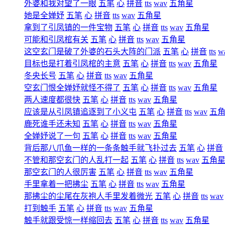
外婆和我对望了一眼
五笔
心
拼音
tts
wav
五角星
她是全婵妤
五笔
心
拼音
tts
wav
五角星
拿到了引凤镇的一件宝物
五笔
心
拼音
tts
wav
五角星
可能和引凤棺有关
五笔
心
拼音
tts
wav
五角星
这空玄门是破了外婆的石头大阵的门派
五笔
心
拼音
tts
w
目标也是打着引凤棺的主意
五笔
心
拼音
tts
wav
五角星
冬央长号
五笔
心
拼音
tts
wav
五角星
空玄门恨全婵妤就怪不得了
五笔
心
拼音
tts
wav
五角星
两人速度都很快
五笔
心
拼音
tts
wav
五角星
应该是从引凤镇追逐到了小义屯
五笔
心
拼音
tts
wav
五
鹿死谁手还未知
五笔
心
拼音
tts
wav
五角星
全婵妤说了一句
五笔
心
拼音
tts
wav
五角星
背后那八爪鱼一样的一条条触手就飞扑过去
五笔
心
拼音
不管和那空玄门的人乱打一起
五笔
心
拼音
tts
wav
五角
那空玄门的人很厉害
五笔
心
拼音
tts
wav
五角星
手里拿着一把拂尘
五笔
心
拼音
tts
wav
五角星
那拂尘的尘尾在灰袍人手里发着微光
五笔
心
拼音
tts
wav
打到触手
五笔
心
拼音
tts
wav
五角星
触手就跟受惊一样缩回去
五笔
心
拼音
tts
wav
五角星