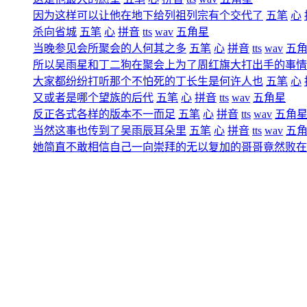
因为这样可以让他在地下给列祖列宗有个交代了
五笔
心
杀向省城
五笔
心
拼音
tts
wav
五角星
当晚参见会所聚会的人何其之多
五笔
心
拼音
tts
wav
五
所以吴雨星和丁二狗在聚会上为了周红旗大打出手的事情
大家都纷纷打听那个不怕死的丁长生是何许人也
五笔
心
又或者是哪个望族的后代
五笔
心
拼音
tts
wav
五角星
反正各式各样的版本不一而足
五笔
心
拼音
tts
wav
五角
当然这事也传到了吴雨辰耳朵里
五笔
心
拼音
tts
wav
五
她简直不敢相信自己一向崇拜的无以复加的哥哥竟然败在