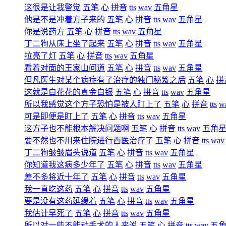
这很是让我警觉
五笔
心
拼音
tts
wav
五角星
他是不是冲着方子来的
五笔
心
拼音
tts
wav
五角星
你是说药方
五笔
心
拼音
tts
wav
五角星
丁二狗从床上坐了起来
五笔
心
拼音
tts
wav
五角星
拉亮了灯
五笔
心
拼音
tts
wav
五角星
看着对面的王家山问道
五笔
心
拼音
tts
wav
五角星
但凡医生对某个病症有了治疗的独门秘笈之后
五笔
心
拼
这就是白花花的真金白银
五笔
心
拼音
tts
wav
五角星
所以我感觉这个方子恐怕是被人盯上了
五笔
心
拼音
tts
w
可是即便是盯上了
五笔
心
拼音
tts
wav
五角星
这方子也不能根本解决问题啊
五笔
心
拼音
tts
wav
五角
要不然也不用来住院进行西医治疗了
五笔
心
拼音
tts
wav
丁二狗皱皱眉头说道
五笔
心
拼音
tts
wav
五角星
你知道我这病多少年了
五笔
心
拼音
tts
wav
五角星
差不多将近十年了
五笔
心
拼音
tts
wav
五角星
我一直吃这药
五笔
心
拼音
tts
wav
五角星
要是没有这药延缓着
五笔
心
拼音
tts
wav
五角星
我估计早死了
五笔
心
拼音
tts
wav
五角星
所以对一些不能动手术的人来说
五笔
心
拼音
tts
wav
五