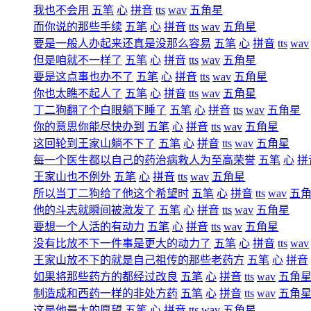
我也不会用
五笔
心
拼音
tts
wav
五角星
而你说的那些手续
五笔
心
拼音
tts
wav
五角星
要是一般人办起来还真是没那么容易
五笔
心
拼音
tts
wav
但是咱就不一样了
五笔
心
拼音
tts
wav
五角星
要是这点事也办不了
五笔
心
拼音
tts
wav
五角星
你也太瞧不起人了
五笔
心
拼音
tts
wav
五角星
丁二狗翻了个白眼躺下睡了
五笔
心
拼音
tts
wav
五角星
你的意思你能尽快办到
五笔
心
拼音
tts
wav
五角星
这回轮到王家山躺不下了
五笔
心
拼音
tts
wav
五角星
每一个医生都以自己的药治病救人为至高荣誉
五笔
心
拼
王家山也不例外
五笔
心
拼音
tts
wav
五角星
所以当丁二狗给了他这个希望时
五笔
心
拼音
tts
wav
五
他的斗志就瞬间被激发了
五笔
心
拼音
tts
wav
五角星
要想一个人活的有动力
五笔
心
拼音
tts
wav
五角星
没有比放不下一件事是更大的动力了
五笔
心
拼音
tts
wav
王家山放不下的就是自己祖传的那些老药方
五笔
心
拼音
如果将那些药方的都经过改良
五笔
心
拼音
tts
wav
五角
制造成和西药一样的非处方药
五笔
心
拼音
tts
wav
五角
这是他最大的愿望
五笔
心
拼音
tts
wav
五角星