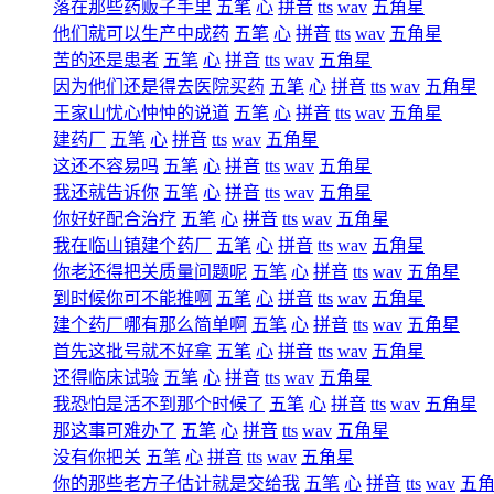
落在那些药贩子手里
五笔
心
拼音
tts
wav
五角星
他们就可以生产中成药
五笔
心
拼音
tts
wav
五角星
苦的还是患者
五笔
心
拼音
tts
wav
五角星
因为他们还是得去医院买药
五笔
心
拼音
tts
wav
五角星
王家山忧心忡忡的说道
五笔
心
拼音
tts
wav
五角星
建药厂
五笔
心
拼音
tts
wav
五角星
这还不容易吗
五笔
心
拼音
tts
wav
五角星
我还就告诉你
五笔
心
拼音
tts
wav
五角星
你好好配合治疗
五笔
心
拼音
tts
wav
五角星
我在临山镇建个药厂
五笔
心
拼音
tts
wav
五角星
你老还得把关质量问题呢
五笔
心
拼音
tts
wav
五角星
到时候你可不能推啊
五笔
心
拼音
tts
wav
五角星
建个药厂哪有那么简单啊
五笔
心
拼音
tts
wav
五角星
首先这批号就不好拿
五笔
心
拼音
tts
wav
五角星
还得临床试验
五笔
心
拼音
tts
wav
五角星
我恐怕是活不到那个时候了
五笔
心
拼音
tts
wav
五角星
那这事可难办了
五笔
心
拼音
tts
wav
五角星
没有你把关
五笔
心
拼音
tts
wav
五角星
你的那些老方子估计就是交给我
五笔
心
拼音
tts
wav
五