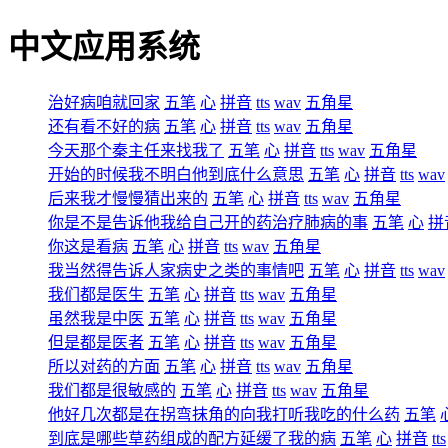
中文应用系统
治好病咱就回家
五笔
心
拼音
tts
wav
五角星
还有看不好的病
五笔
心
拼音
tts
wav
五角星
今天那个秦主任来找我了
五笔
心
拼音
tts
wav
五角星
开始的时候我不明白他到底什么意思
五笔
心
拼音
tts
wav
后来我才慢慢猜出来的
五笔
心
拼音
tts
wav
五角星
你是不是告诉他我给自己开的药治疗肺病的事
五笔
心
拼
你这是看病
五笔
心
拼音
tts
wav
五角星
我当然得告诉人家病史之类的事情吧
五笔
心
拼音
tts
wav
我们都是医生
五笔
心
拼音
tts
wav
五角星
虽然我是中医
五笔
心
拼音
tts
wav
五角星
但是都是医者
五笔
心
拼音
tts
wav
五角星
所以对药的方面
五笔
心
拼音
tts
wav
五角星
我们都是很敏感的
五笔
心
拼音
tts
wav
五角星
他好几次都是在拐弯抹角的向我打听我吃的什么药
五笔
到底是哪些草药组成的配方延缓了我的病
五笔
心
拼音
tts