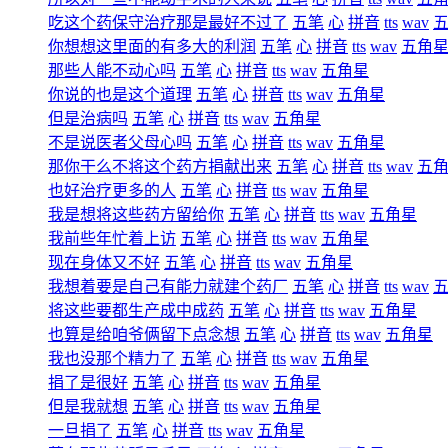
吃这个药保守治疗那是最好不过了
五笔
心
拼音
tts
wav
你想想这里面的有多大的利润
五笔
心
拼音
tts
wav
五角
那些人能不动心吗
五笔
心
拼音
tts
wav
五角星
你说的也是这个道理
五笔
心
拼音
tts
wav
五角星
但是治病吗
五笔
心
拼音
tts
wav
五角星
不是说医者父母心吗
五笔
心
拼音
tts
wav
五角星
那你干么不将这个药方捐献出来
五笔
心
拼音
tts
wav
五
也好治疗更多的人
五笔
心
拼音
tts
wav
五角星
我是想将这些药方留给你
五笔
心
拼音
tts
wav
五角星
我前些年忙着上访
五笔
心
拼音
tts
wav
五角星
现在身体又不好
五笔
心
拼音
tts
wav
五角星
我想着要是自己有能力就建个药厂
五笔
心
拼音
tts
wav
将这些要都生产成中成药
五笔
心
拼音
tts
wav
五角星
也算是给咱爷俩留下点念想
五笔
心
拼音
tts
wav
五角星
我也没那个精力了
五笔
心
拼音
tts
wav
五角星
捐了是很好
五笔
心
拼音
tts
wav
五角星
但是我就想
五笔
心
拼音
tts
wav
五角星
一旦捐了
五笔
心
拼音
tts
wav
五角星