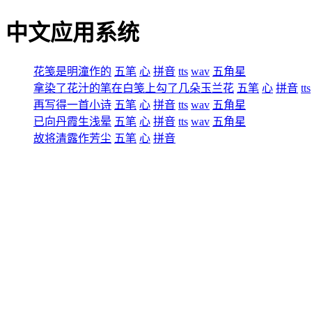
中文应用系统
花笺是明潼作的
五笔
心
拼音
tts
wav
五角星
拿染了花汁的笔在白笺上勾了几朵玉兰花
五笔
心
拼音
tts
再写得一首小诗
五笔
心
拼音
tts
wav
五角星
已向丹霞生浅晕
五笔
心
拼音
tts
wav
五角星
故将清露作芳尘
五笔
心
拼音